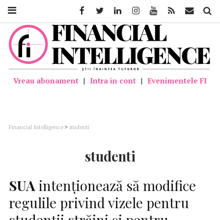
Facebook
Twitter
Linkedin
Instagram
Youtube
Feed
Mail
Căutar
Vreau abonament
|
Intra in cont
|
Evenimentele FI
Financial Intelligence
>
studenti
studenti
SUA
intenţionează să modifice
regulile privind vizele pentru
studenţii străini şi pentru