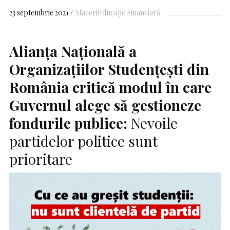
23 septembrie 2021
Afaceri
Educație Financiară
Alianța Națională a
Organizațiilor Studențești din
România critică modul în care
Guvernul alege să gestioneze
fondurile publice:
Nevoile
partidelor politice sunt
prioritare