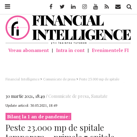
Facebook
Twitter
Linkedin
Instagram
Youtube
Feed
Mail
Căutar
Vreau abonament
|
Intra in cont
|
Evenimentele FI
Financial Intelligence
>
Comunicate de presa
>
Peste 23.000 mp de spitale
temporare – primele 7 spitale modulare din România – au fost realizate până în
prezent de TESSERACT ARCHITECTURE
30 martie 2021, 18:49
Comunicate de presa
,
Sanatate
Update articol:
30.03.2021, 18:49
Bilanț la 1 an de pandemie:
Peste 23.000 mp de spitale