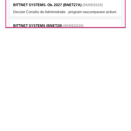
BITTNET SYSTEMS- Ob. 2027 (BNET27A)
(06/08/2026)
Decizie Consiliu de Administratie - program rascumparare actiuni
BITTNET SYSTEMS (BNET28)
(06/08/2026)
Decizie Consiliu de Administratie - program rascumparare actiuni
BITTNET SYSTEMS Bonds 2028A (BNET28A)
(06/08/2026)
Decizie Consiliu de Administratie - program rascumparare actiuni