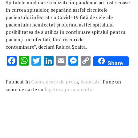
Spitalele modulare realizate în pandemie au fost scoase
în curtea spitalelor, separând astfel circuitele
pacientului infectat cu Covid -19 față de cele ale
pacientului neinfectat și oferind astfel spitalului
posibilitatea de a utiliza în continuare spitalul pentru
pacienții neinfectați, fără riscuri de
contaminare”, declară Raluca Șoaita.
F
W
T
Li
E
M
C
Share
ac
h
w
n
m
es
o
e
at
it
k
ai
se
p
Publicat în
Comunicate de presa
,
Sanatate
. Pune un
b
s
te
e
l
n
y
semn de carte cu
legătura permanentă
.
o
A
r
dI
g
Li
o
p
n
er
n
k
p
k