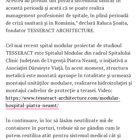
Acestea au preluat din povara sistemului sanitar în
această perioadă și arată că se poate realiza
management profesionist de spitale, în plină perioadă
de criză sanitară și în România,” declară Raluca Șoaita,
fondator TESSERACT ARCHITECTURE.
Cel mai recent spital modular proiectat de studioul
TESSERACT este Spitalul Modular din cadrul Spitalului
Clinic Județean de Urgență Piatra Neamț, o inițiativă a
Asociației Dăruiește Viață. În acest moment, structura
metalică este montată aproape în totalitate și urmează
montajul unităților modulare, realizarea hidroizolației și
montajul cadrelor de protecție a terasei. Video:
https://www.tesseract-architecture.com/modular-
hospital-piatra-neamt/
În continuare, în loc să lăsăm neutilizate mii de
containere în porturi, trebuie să ne gândim cum le
putem reutiliza atât pentru sistemul medical cât și