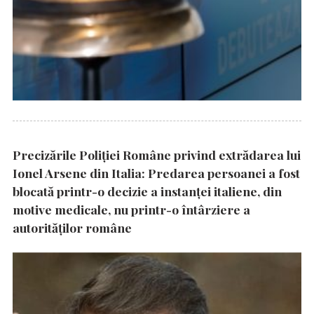
Precizările Poliţiei Române privind extrădarea lui
Ionel Arsene din Italia: Predarea persoanei a fost
blocată printr-o decizie a instanţei italiene, din
motive medicale, nu printr-o întârziere a
autorităţilor române