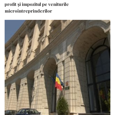
profit și impozitul pe veniturile
microîntreprinderilor