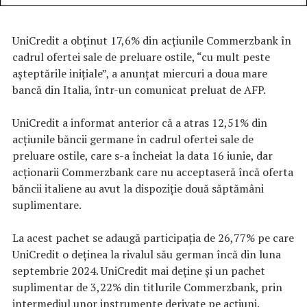
UniCredit a obţinut 17,6% din acţiunile Commerzbank în
cadrul ofertei sale de preluare ostile, “cu mult peste
aşteptările iniţiale”, a anunţat miercuri a doua mare
bancă din Italia, într-un comunicat preluat de AFP.
UniCredit a informat anterior că a atras 12,51% din
acţiunile băncii germane în cadrul ofertei sale de
preluare ostile, care s-a încheiat la data 16 iunie, dar
acţionarii Commerzbank care nu acceptaseră încă oferta
băncii italiene au avut la dispoziţie două săptămâni
suplimentare.
La acest pachet se adaugă participaţia de 26,77% pe care
UniCredit o deţinea la rivalul său german încă din luna
septembrie 2024. UniCredit mai deţine şi un pachet
suplimentar de 3,22% din titlurile Commerzbank, prin
intermediul unor instrumente derivate pe acţiuni.