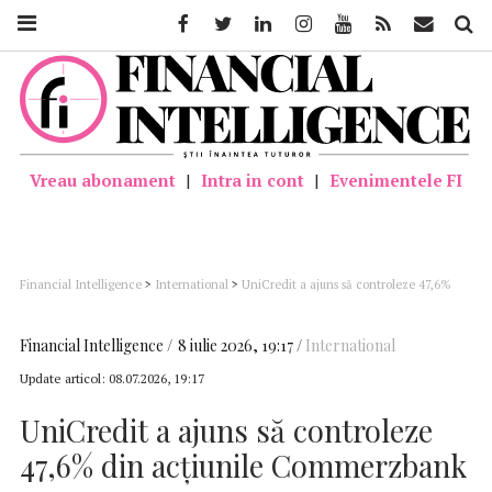
Facebook
Twitter
Linkedin
Instagram
Youtube
Feed
Mail
Căutar
Vreau abonament
|
Intra in cont
|
Evenimentele FI
Financial Intelligence
>
International
>
UniCredit a ajuns să controleze 47,6%
din acţiunile Commerzbank
Financial Intelligence
8 iulie 2026, 19:17
International
Update articol:
08.07.2026, 19:17
UniCredit a ajuns să controleze
47,6% din acţiunile Commerzbank