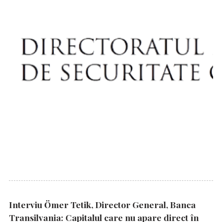
Interviu Ömer Tetik, Director General, Banca
Transilvania: Capitalul care nu apare direct în