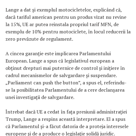
Lange a dat și exemplul motocicletelor, explicând că,
dacă tariful american pentru un produs vizat nu revine
la 15%, UE ar putea reinstala propriul tarif MFN, de
exemplu de 10% pentru motociclete, în locul reducerii la
zero prevăzute de regulament.
A cincea garanție este implicarea Parlamentului
European. Lange a spus că legislativul european a
obținut drepturi mai puternice de control și inițiere în
cadrul mecanismelor de salvgardare și suspendare.
„Parliament can push the button”, a spus el, referindu-
se la posibilitatea Parlamentului de a cere declanșarea
unei investigații de salvgardare.
Întrebat dacă UE a cedat în fața presiunii administrației
Trump, Lange a respins această interpretare. El a spus
că Parlamentul și-a făcut datoria de a proteja interesele
europene și de a produce o legislație solidă juridic.