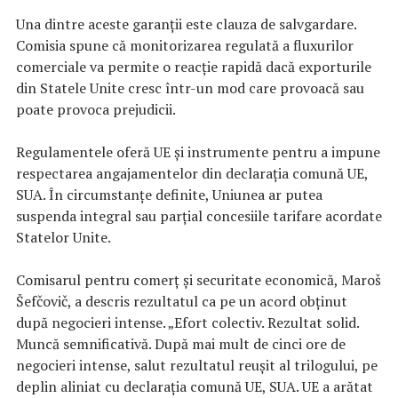
Una dintre aceste garanții este clauza de salvgardare.
Comisia spune că monitorizarea regulată a fluxurilor
comerciale va permite o reacție rapidă dacă exporturile
din Statele Unite cresc într-un mod care provoacă sau
poate provoca prejudicii.
Regulamentele oferă UE și instrumente pentru a impune
respectarea angajamentelor din declarația comună UE,
SUA. În circumstanțe definite, Uniunea ar putea
suspenda integral sau parțial concesiile tarifare acordate
Statelor Unite.
Comisarul pentru comerț și securitate economică, Maroš
Šefčovič, a descris rezultatul ca pe un acord obținut
după negocieri intense. „Efort colectiv. Rezultat solid.
Muncă semnificativă. După mai mult de cinci ore de
negocieri intense, salut rezultatul reușit al trilogului, pe
deplin aliniat cu declarația comună UE, SUA. UE a arătat