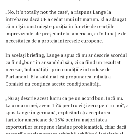
„No, it’s totally not the case”, a răspuns Lange la
întrebarea dacă UE a cedat unui ultimatum. El a adăugat
că nu își construiește poziția în funcție de reacțiile
imprevizibile ale președintelui american, ci în funcție de
necesitatea de a proteja interesele europene.
În același briefing, Lange a spus că nu ar descrie acordul
ca fiind „bun” în ansamblul său, ci ca fiind un rezultat
necesar, îmbunătățit prin condițiile introduse de
Parlament. El a subliniat că propunerea inițială a
Comisiei nu conținea aceste condiționalități.
„Nu aș descrie acest lucru ca pe un acord bun. Încă nu.
La urma urmei, avem 15% pentru ei și zero pentru noi”, a
spus Lange în germană, explicând că acceptarea
tarifelor americane de 15% pentru majoritatea
exporturilor europene rămâne problematică, chiar dacă
garanțiile parlamentare schimbă echilibrul legislativ al