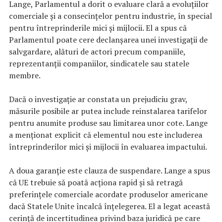
Lange, Parlamentul a dorit o evaluare clară a evoluțiilor
comerciale și a consecințelor pentru industrie, în special
pentru întreprinderile mici și mijlocii. El a spus că
Parlamentul poate cere declanșarea unei investigații de
salvgardare, alături de actori precum companiile,
reprezentanții companiilor, sindicatele sau statele
membre.
Dacă o investigație ar constata un prejudiciu grav,
măsurile posibile ar putea include reinstalarea tarifelor
pentru anumite produse sau limitarea unor cote. Lange
a menționat explicit că elementul nou este includerea
întreprinderilor mici și mijlocii în evaluarea impactului.
A doua garanție este clauza de suspendare. Lange a spus
că UE trebuie să poată acționa rapid și să retragă
preferințele comerciale acordate produselor americane
dacă Statele Unite încalcă înțelegerea. El a legat această
cerință de incertitudinea privind baza juridică pe care