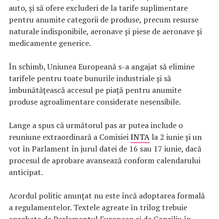
auto, și să ofere excluderi de la tarife suplimentare
pentru anumite categorii de produse, precum resurse
naturale indisponibile, aeronave și piese de aeronave și
medicamente generice.
În schimb, Uniunea Europeană s-a angajat să elimine
tarifele pentru toate bunurile industriale și să
îmbunătățească accesul pe piață pentru anumite
produse agroalimentare considerate nesensibile.
Lange a spus că următorul pas ar putea include o
reuniune extraordinară a Comisiei
INTA
la 2 iunie și un
vot în Parlament în jurul datei de 16 sau 17 iunie, dacă
procesul de aprobare avansează conform calendarului
anticipat.
Acordul politic anunțat nu este încă adoptarea formală
a regulamentelor. Textele agreate în trilog trebuie
aprobate de Parlamentul European și de Consiliu în