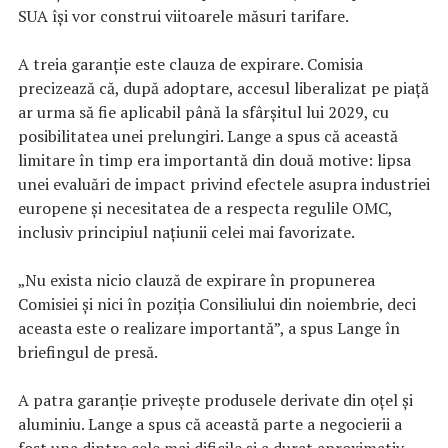
SUA își vor construi viitoarele măsuri tarifare.
A treia garanție este clauza de expirare. Comisia
precizează că, după adoptare, accesul liberalizat pe piață
ar urma să fie aplicabil până la sfârșitul lui 2029, cu
posibilitatea unei prelungiri. Lange a spus că această
limitare în timp era importantă din două motive: lipsa
unei evaluări de impact privind efectele asupra industriei
europene și necesitatea de a respecta regulile OMC,
inclusiv principiul națiunii celei mai favorizate.
„Nu exista nicio clauză de expirare în propunerea
Comisiei și nici în poziția Consiliului din noiembrie, deci
aceasta este o realizare importantă”, a spus Lange în
briefingul de presă.
A patra garanție privește produsele derivate din oțel și
aluminiu. Lange a spus că această parte a negocierii a
fost una dintre cele mai dificile și a durat aproximativ