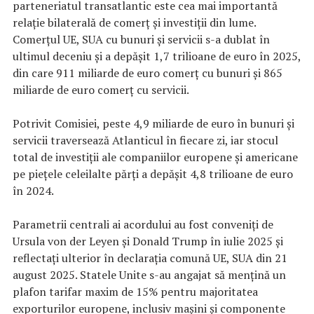
parteneriatul transatlantic este cea mai importantă
relație bilaterală de comerț și investiții din lume.
Comerțul UE, SUA cu bunuri și servicii s-a dublat în
ultimul deceniu și a depășit 1,7 trilioane de euro în 2025,
din care 911 miliarde de euro comerț cu bunuri și 865
miliarde de euro comerț cu servicii.
Potrivit Comisiei, peste 4,9 miliarde de euro în bunuri și
servicii traversează Atlanticul în fiecare zi, iar stocul
total de investiții ale companiilor europene și americane
pe piețele celeilalte părți a depășit 4,8 trilioane de euro
în 2024.
Parametrii centrali ai acordului au fost conveniți de
Ursula von der Leyen și Donald Trump în iulie 2025 și
reflectați ulterior în declarația comună UE, SUA din 21
august 2025. Statele Unite s-au angajat să mențină un
plafon tarifar maxim de 15% pentru majoritatea
exporturilor europene, inclusiv mașini și componente