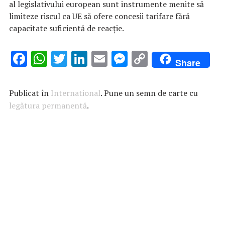
al legislativului european sunt instrumente menite să
limiteze riscul ca UE să ofere concesii tarifare fără
capacitate suficientă de reacție.
F
W
T
Li
E
M
C
Share
ac
h
w
n
m
es
o
e
at
it
k
ai
se
p
Publicat în
International
. Pune un semn de carte cu
b
s
te
e
l
n
y
legătura permanentă
.
o
A
r
dI
g
Li
o
p
n
er
n
k
p
k