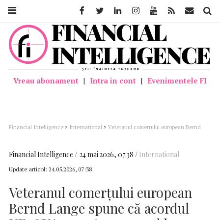
Facebook
Twitter
Linkedin
Instagram
Youtube
Feed
Mail
Căutar
Vreau abonament
|
Intra in cont
|
Evenimentele FI
Financial Intelligence
>
International
>
Veteranul comerțului european Bernd
Lange spune că acordul UE, SUA nu este un acord bun, dar Parlamentul a obținut
garanții pentru industria europeană
Financial Intelligence
24 mai 2026, 07:38
International
Update articol:
24.05.2026, 07:38
Veteranul comerțului european
Bernd Lange spune că acordul