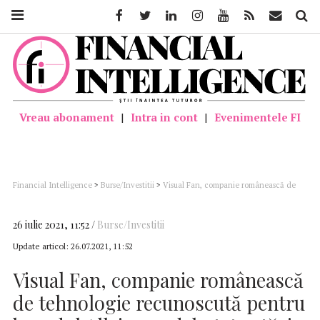
Facebook
Twitter
Linkedin
Instagram
Youtube
Feed
Mail
Căutar
Vreau abonament
|
Intra in cont
|
Evenimentele FI
Financial Intelligence
>
Burse/Investitii
>
Visual Fan, companie românească de
tehnologie recunoscută pentru brandul Allview, a debutat astăzi, la BVB
26 iulie 2021, 11:52
Burse/Investitii
Update articol:
26.07.2021, 11:52
Visual Fan, companie românească
de tehnologie recunoscută pentru