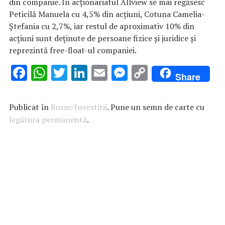
din companie. În acționariatul Allview se mai regăsesc
Peticilă Manuela cu 4,5% din acțiuni, Cotuna Camelia-
Ștefania cu 2,7%, iar restul de aproximativ 10% din
acțiuni sunt deținute de persoane fizice și juridice și
reprezintă free-float-ul companiei.
F
W
T
Li
E
M
C
Share
ac
h
w
n
m
es
o
e
at
it
k
ai
se
p
Publicat în
Burse/Investitii
. Pune un semn de carte cu
b
s
te
e
l
n
y
legătura permanentă
.
o
A
r
dI
g
Li
o
p
n
er
n
k
p
k