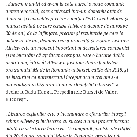
„Suntem mândri că avem la cota bursei o nouă companie
antreprenorială, care activează într-un domeniu atât de
dinamic și competitiv precum e piața IT&C. Creativitatea și
munca asiduă pe care echipa Allview o depune de aproape
20 de ani, de la înființare, precum și rezultatele pe care le
obține an de an, demonstrează reziliență și viziune. Listarea
Allview este un moment important în dezvoltarea companiei
și ne bucurăm că ați făcut acest pas. Este o bucurie dublă
pentru noi, întrucât Allview a fost una dintre finalistele
programului Made in Romania al bursei, ediția din 2018, și
ne bucurăm că parteneriatul început acum trei ani s-a
materializat astăzi prin sunarea clopoțelului bursei”
, a
declarat Radu Hanga, Președintele Bursei de Valori
București.
„Listarea acțiunilor este o încununare a eforturilor întregii
echipe Allview și încheierea cu succes a unui proiect început
odată cu selectarea între cele 15 companii finaliste ale ediției
din 2018 a programului Made in Romania, organizat de