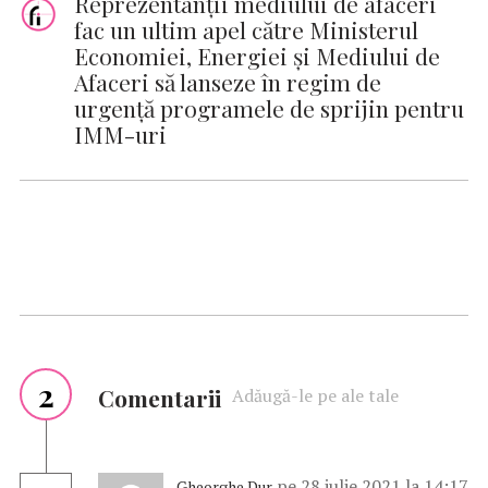
Reprezentanții mediului de afaceri
fac un ultim apel către Ministerul
Economiei, Energiei și Mediului de
Afaceri să lanseze în regim de
urgență programele de sprijin pentru
IMM-uri
2
Comentarii
Adăugă-le pe ale tale
pe 28 iulie 2021 la 14:17
Gheorghe Dur