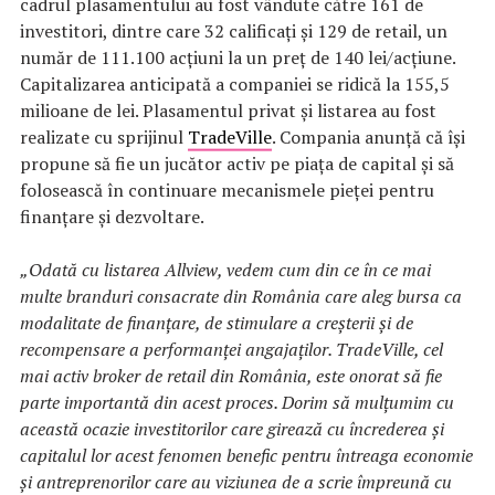
cadrul plasamentului au fost vândute către 161 de
investitori, dintre care 32 calificați și 129 de retail, un
număr de 111.100 acțiuni la un preț de 140 lei/acțiune.
Capitalizarea anticipată a companiei se ridică la 155,5
milioane de lei. Plasamentul privat și listarea au fost
realizate cu sprijinul
TradeVille
. Compania anunță că își
propune să fie un jucător activ pe piața de capital și să
folosească în continuare mecanismele pieței pentru
finanțare și dezvoltare.
„Odată cu listarea Allview, vedem cum din ce în ce mai
multe branduri consacrate din România care aleg bursa ca
modalitate de finanțare, de stimulare a creșterii și de
recompensare a performanței angajaților. TradeVille, cel
mai activ broker de retail din România, este onorat să fie
parte importantă din acest proces. Dorim să mulțumim cu
această ocazie investitorilor care girează cu încrederea și
capitalul lor acest fenomen benefic pentru întreaga economie
și antreprenorilor care au viziunea de a scrie împreună cu