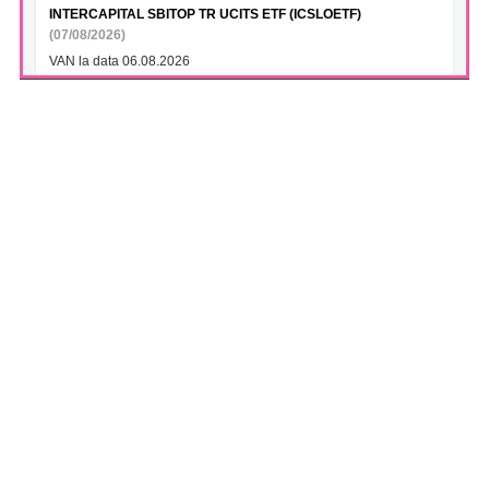
INTERCAPITAL SBITOP TR UCITS ETF (ICSLOETF)
(07/08/2026)
VAN la data 06.08.2026
INTERCAPITAL EUR ROMANIA GOVT BOND 5-10YR UCITS
ETF (ICGROETF)
(07/08/2026)
VAN la data 06.08.2026
S.N.T.G.N. TRANSGAZ S.A. (TGN)
(07/08/2026)
Transgaz si Argent LNG semneaza un Memorandum de
Intelegere