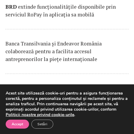
BRD
extinde funcţionalităţile disponibile prin
serviciul RoPay în aplicaţia sa mobilă
Banca Transilvania şi Endeavor România
colaborează pentru a facilita accesul
antreprenorilor la pieţe internaţionale
PPC
blue premiază încărcarea maşinilor electrice
Acest site utilizează cookie-uri pentru a asigura funcționarea
în afara orelor de vârf
corectă, pentru a personaliza conținutul și reclamele și pentru a
analiza traficul. Prin continuarea navigării pe acest site, vă
exprimați acordul privind utilizarea cookie-urilor, conform
Politicii noastre privind cookie-urile
.
Finanțare de până la 61,6 milioane de euro:
Accept
Setări
Țuca Zbârcea & Asociații asistă BCR, partenerul