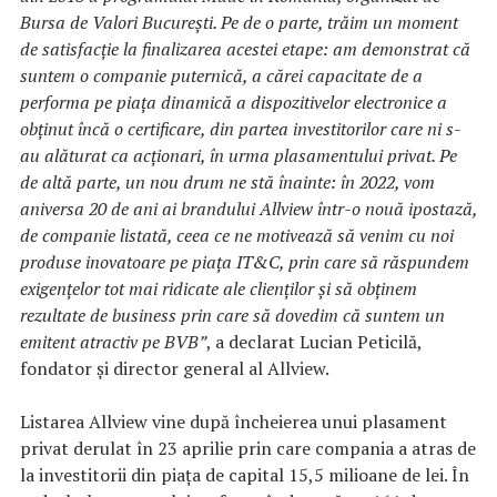
Bursa de Valori București. Pe de o parte, trăim un moment
de satisfacție la finalizarea acestei etape: am demonstrat că
suntem o companie puternică, a cărei capacitate de a
performa pe piața dinamică a dispozitivelor electronice a
obținut încă o certificare, din partea investitorilor care ni s-
au alăturat ca acționari, în urma plasamentului privat. Pe
de altă parte, un nou drum ne stă înainte: în 2022, vom
aniversa 20 de ani ai brandului Allview într-o nouă ipostază,
de companie listată, ceea ce ne motivează să venim cu noi
produse inovatoare pe piața IT&C, prin care să răspundem
exigențelor tot mai ridicate ale clienților și să obținem
rezultate de business prin care să dovedim că suntem un
emitent atractiv pe BVB”
, a declarat Lucian Peticilă,
fondator și director general al Allview.
Listarea Allview vine după încheierea unui plasament
privat derulat în 23 aprilie prin care compania a atras de
la investitorii din piața de capital 15,5 milioane de lei. În