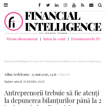
Facebook
Twitter
Linkedin
Instagram
Youtube
Feed
Mail
Căutar
Vreau abonament
|
Intra in cont
|
Evenimentele FI
Financial Intelligence
>
Afaceri
>
Antreprenorii trebuie să fie atenți la depunerea
bilanțurilor până la 2 iunie, mai ales din pricina sancțiunilor și a recentelor
modificări fiscale (consultant)
Adina Ardeleanu
21 mai 2026, 13:25
Afaceri
Update articol:
21.05.2026, 14:25
Antreprenorii trebuie să fie atenți
la depunerea bilanțurilor până la 2