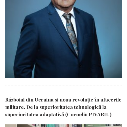
Războiul din Ucraina și noua revoluție în afacerile
militare. De la superioritatea tehnologică la
superioritatea adaptativă (Corneliu PIVARIU)