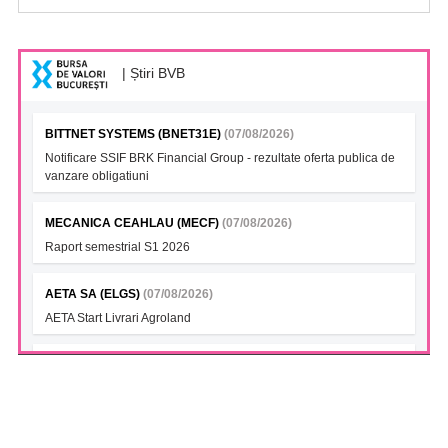
| Știri BVB
BITTNET SYSTEMS (BNET31E)
(07/08/2026)
Notificare SSIF BRK Financial Group - rezultate oferta publica de
vanzare obligatiuni
MECANICA CEAHLAU (MECF)
(07/08/2026)
Raport semestrial S1 2026
AETA SA (ELGS)
(07/08/2026)
AETA Start Livrari Agroland
INTERCAPITAL BET-TRN UCITS ETF (ICBETNETF)
(07/08/2026)
VAN la data 06.08.2026
INTERCAPITAL CROBEX10TR UCITS ETF (ICCROETF)