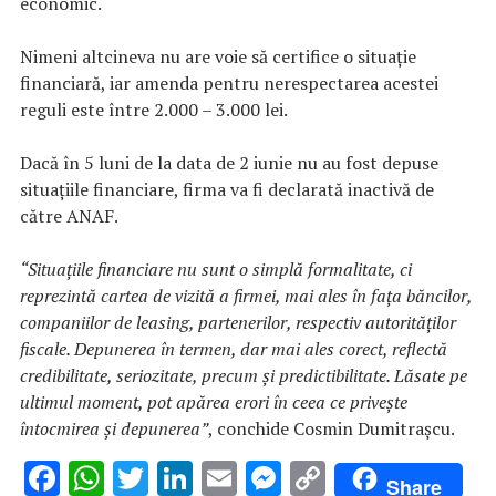
economic.
Nimeni altcineva nu are voie să certifice o situație
financiară, iar amenda pentru nerespectarea acestei
reguli este între 2.000 – 3.000 lei.
Dacă în 5 luni de la data de 2 iunie nu au fost depuse
situațiile financiare, firma va fi declarată inactivă de
către ANAF.
“Situațiile financiare nu sunt o simplă formalitate, ci
reprezintă cartea de vizită a firmei, mai ales în fața băncilor,
companiilor de leasing, partenerilor, respectiv autorităților
fiscale. Depunerea în termen, dar mai ales corect, reflectă
credibilitate, seriozitate, precum și predictibilitate. Lăsate pe
ultimul moment, pot apărea erori
în ceea ce privește
întocmirea și depunere
a”
, conchide Cosmin Dumitrașcu.
F
W
T
Li
E
M
C
Share