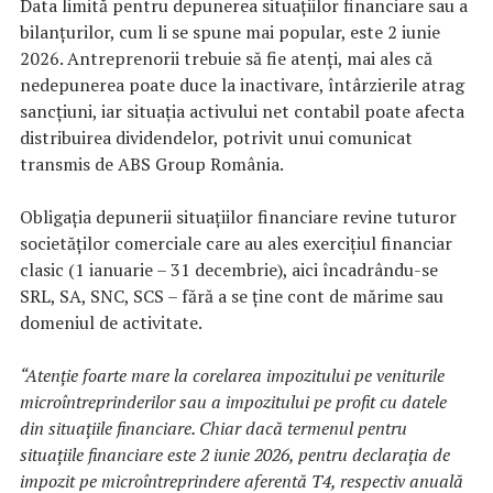
Data limită pentru depunerea situațiilor financiare sau a
bilanțurilor, cum li se spune mai popular, este 2 iunie
2026. Antreprenorii trebuie să fie atenți, mai ales că
nedepunerea poate duce la inactivare, întârzierile atrag
sancțiuni, iar situația activului net contabil poate afecta
distribuirea dividendelor, potrivit unui comunicat
transmis de ABS Group România.
Obligația depunerii situațiilor financiare revine tuturor
societăților comerciale care au ales exercițiul financiar
clasic (1 ianuarie – 31 decembrie), aici încadrându-se
SRL, SA, SNC, SCS – fără a se ține cont de mărime sau
domeniul de activitate.
“Atenție foarte mare la corelarea impozitului pe veniturile
microîntreprinderilor sau a impozitului pe profit cu datele
din situațiile financiare. Chiar dacă termenul pentru
situațiile financiare este 2 iunie 2026, pentru declarația de
impozit pe microîntreprindere aferentă T4, respectiv anuală