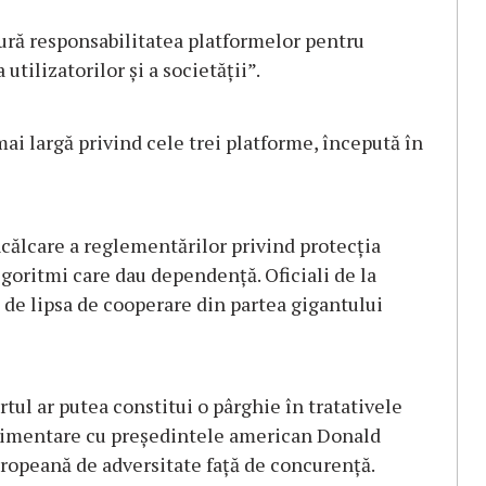
gură responsabilitatea platformelor pentru
 utilizatorilor şi a societăţii”.
ai largă privind cele trei platforme, începută în
călcare a reglementărilor privind protecţia
algoritmi care dau dependenţă. Oficiali de la
ă de lipsa de cooperare din partea gigantului
tul ar putea constitui o pârghie în tratativele
uplimentare cu preşedintele american Donald
uropeană de adversitate faţă de concurenţă.