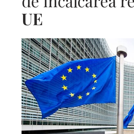
de încălcarea r
UE