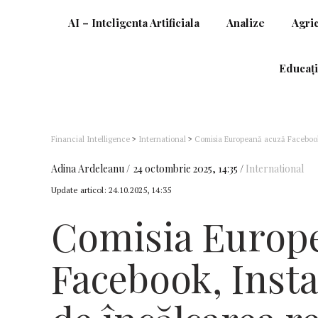
AI – Inteligenta Artificiala
Analize
Agri
Educați
Financial Intelligence
>
International
>
Comisia Europeană acuză Facebook,
Adina Ardeleanu
24 octombrie 2025, 14:35
International
Update articol:
24.10.2025, 14:35
Comisia Europ
Facebook, Inst