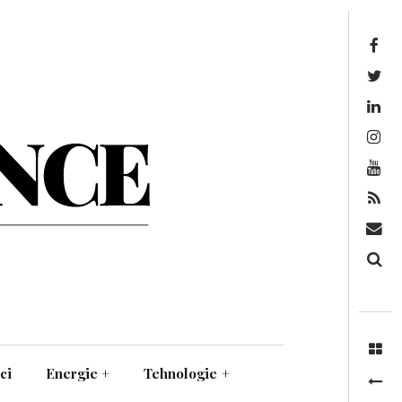
Facebook
Twitter
Linkedin
Instagram
Youtube
Feed
Mail
Căutare
ci
Energie
+
Tehnologie
+