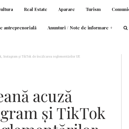
cultura
Real Estate
Aparare
Turism
Comunic
e antreprenorială
Anunturi / Note de informare
+
 Instagram şi TikTok de încălcarea reglementărilor UE
eană acuză
agram şi TikTok