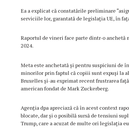
Ea a explicat că constatările preliminare “asi
serviciile lor, garantată de legislaţia UE, în faţa
Raportul de vineri face parte dintr-o anchetă m
2024.
Meta este anchetată şi pentru suspiciuni de în
minorilor prin faptul că copiii sunt expuşi la 
Bruxelles şi-au exprimat recent frustrarea faţ
american fondat de Mark Zuckerberg.
Agenţia dpa apreciază că în acest context rapor
blocate, dar şi o posibilă sursă de tensiuni s
Trump, care a acuzat de multe ori legislaţia e