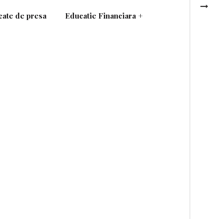
ate de presa
Educatie Financiara
+