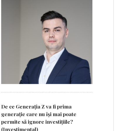
De ce Generația Z va fi prima
generație care nu își mai poate
permite să ignore investițiile?
(Investimental)