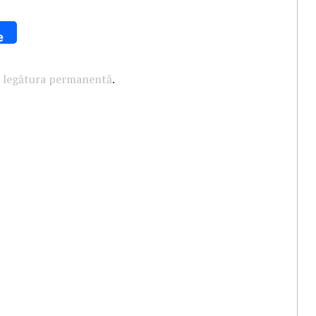
e
u
legătura permanentă
.