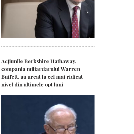
Acțiunile Berkshire Hathaway,
compania miliardarului Warren
Buffett, au urcat la cel mai ridicat
nivel din ultimele opt luni