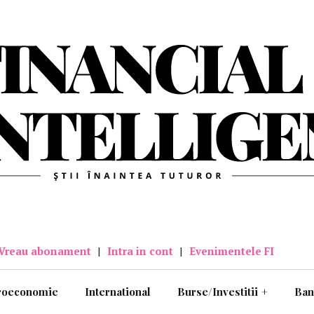
Vreau abonament
|
Intra in cont
|
Evenimentele FI
roeconomie
International
Burse/Investitii
+
Ban