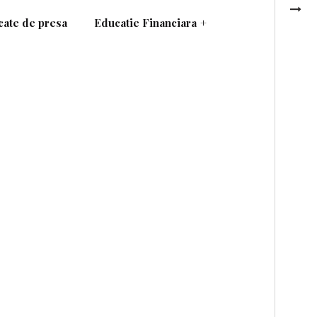
ate de presa
Educatie Financiara
+