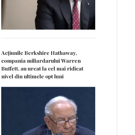
Acțiunile Berkshire Hathaway,
compania miliardarului Warren
Buffett, au urcat la cel mai ridicat
nivel din ultimele opt luni