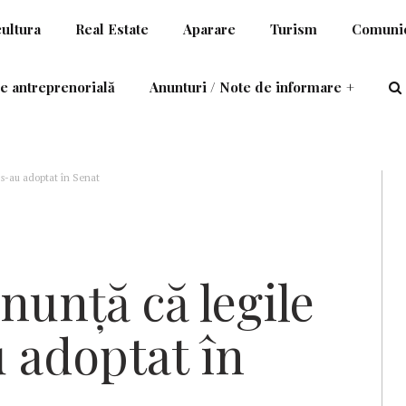
cultura
Real Estate
Aparare
Turism
Comunic
e antreprenorială
Anunturi / Note de informare
+
 s-au adoptat în Senat
nunță că legile
 adoptat în