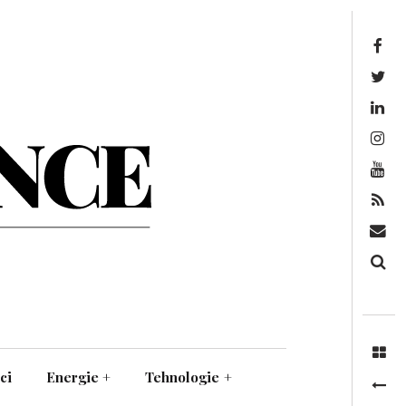
Facebook
Twitter
Linkedin
Instagram
Youtube
Feed
Mail
Căutare
ci
Energie
+
Tehnologie
+