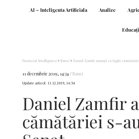
AI – Inteligenta Artificiala
Analize
Agri
Educați
Financial Intelligence
>
Banci
>
Daniel Zamfir anunță că legile cămătăriei
11 decembrie 2019, 14:34
Banci
Update articol:
11.12.2019, 14:34
Daniel Zamfir a
cămătăriei s-au