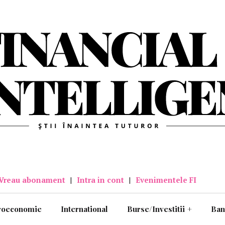
Vreau abonament
|
Intra in cont
|
Evenimentele FI
roeconomie
International
Burse/Investitii
+
Ban