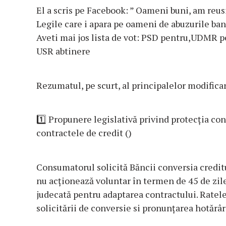
El a scris pe Facebook: ” Oameni buni, am reusi
Legile care i apara pe oameni de abuzurile banci
Aveti mai jos lista de vot: PSD pentru,UDMR 
USR abtinere
Rezumatul, pe scurt, al principalelor modificar
1️⃣
Propunere legislativă privind protecția con
contractele de credit ()
Consumatorul solicită Băncii conversia creditu
nu acționează voluntar în termen de 45 de zil
judecată pentru adaptarea contractului. Rate
solicitării de conversie si pronunțarea hotărâr