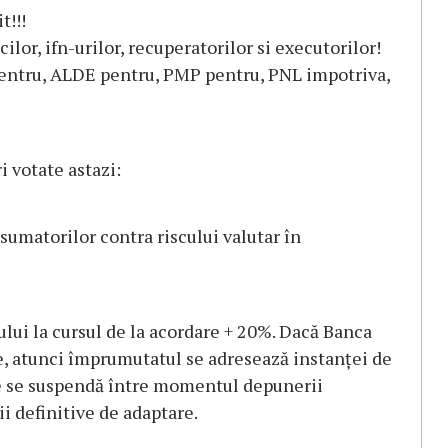
t!!!
lor, ifn-urilor, recuperatorilor si executorilor!
pentru, ALDE pentru, PMP pentru, PNL impotriva,
i votate astazi:
sumatorilor contra riscului valutar în
lui la cursul de la acordare + 20%. Dacă Banca
e, atunci împrumutatul se adresează instanței de
le se suspendă între momentul depunerii
ii definitive de adaptare.