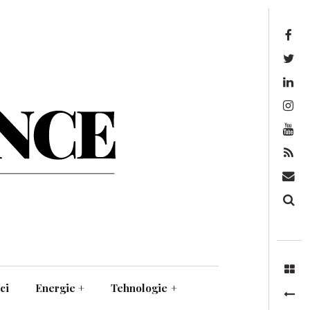
Facebook
Twitter
Linkedin
Instagram
Youtube
Feed
Mail
Căutare
ci
Energie
+
Tehnologie
+