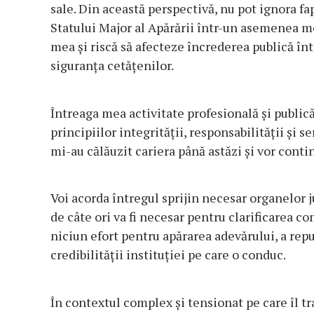
sale. Din această perspectivă, nu pot ignora fa
Statului Major al Apărării într-un asemenea 
mea și riscă să afecteze încrederea publică într
siguranța cetățenilor.
Întreaga mea activitate profesională și publică
principiilor integrității, responsabilității și s
mi-au călăuzit cariera până astăzi și vor contin
Voi acorda întregul sprijin necesar organelor j
de câte ori va fi necesar pentru clarificarea co
niciun efort pentru apărarea adevărului, a reput
credibilității instituției pe care o conduc.
În contextul complex și tensionat pe care îl t