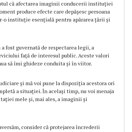
ptul că afectarea imaginii conducerii instituției
moment produce efecte care depășesc persoana
-o instituție esențială pentru apărarea țării și
 a fost guvernată de respectarea legii, a
erviciului față de interesul public. Aceste valori
ua să îmi ghideze conduita și în viitor.
udiciare și mă voi pune la dispoziția acestora ori
mpletă a situației. În același timp, nu voi menaja
ației mele și, mai ales, a imaginii și
raversăm, consider că protejarea încrederii