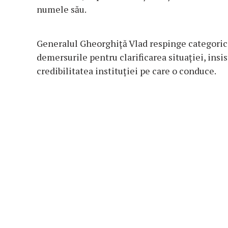
numele său.
Generalul Gheorghiță Vlad respinge categoric a
demersurile pentru clarificarea situației, insi
credibilitatea instituției pe care o conduce.