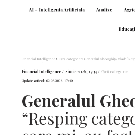
AI – Inteligenta Artificiala
Analize
Agri
Educați
Financial Intelligence
>
Fără categorie
>
Generalul Gheorghiță Vlad: “Respi
că nu am săvârșit nicio faptă de corupție și nu am avut nicio implicare, direc
asemenea fapte”
Financial Intelligence
2 iunie 2026, 17:34
Fără categorie
Update articol:
02.06.2026, 17:40
Generalul Gheo
“Resping catego