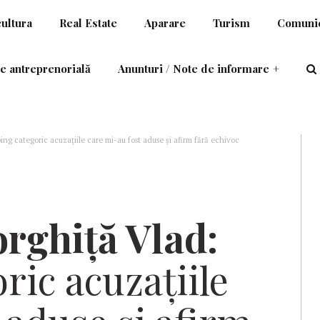
cultura
Real Estate
Aparare
Turism
Comunic
e antreprenorială
Anunturi / Note de informare
+
ng categoric acuzațiile care mi-au fost aduse și afirm fără echivoc
tă sau indirectă, în activități care ar putea constitui complicitate la
rghiță Vlad:
ric acuzațiile