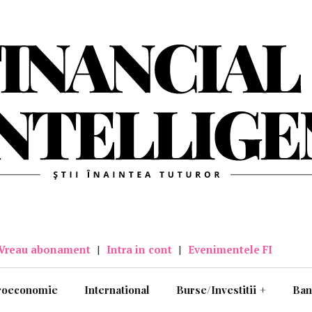
Vreau abonament
|
Intra in cont
|
Evenimentele FI
roeconomie
International
Burse/Investitii
+
Ban