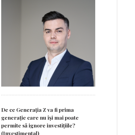
De ce Generația Z va fi prima
generație care nu își mai poate
permite să ignore investițiile?
(Investimental)