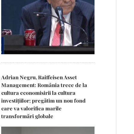
Adrian Negru, Raiffeisen Asset
Management: România trece de la
cultura economisirii la cultura
investițiilor; pregătim un nou fond
care va valorifica marile
transformări globale