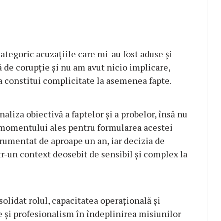
tegoric acuzațiile care mi-au fost aduse și
ă de corupție și nu am avut nicio implicare,
tea constitui complicitate la asemenea fapte.
aliza obiectivă a faptelor și a probelor, însă nu
l momentului ales pentru formularea acestei
strumentat de aproape un an, iar decizia de
r-un context deosebit de sensibil și complex la
idat rolul, capacitatea operațională și
e și profesionalism în îndeplinirea misiunilor