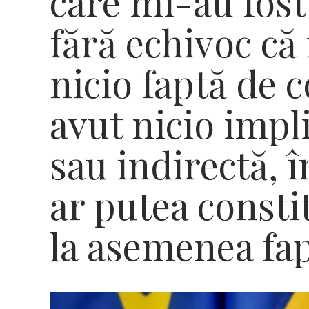
care mi-au fost
fără echivoc că
nicio faptă de 
avut nicio impli
sau indirectă, î
ar putea consti
la asemenea fa