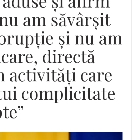
 aduse și afirm
 nu am săvârșit
corupție și nu am
care, directă
n activități care
tui complicitate
pte”