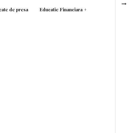
ate de presa
Educatie Financiara
+