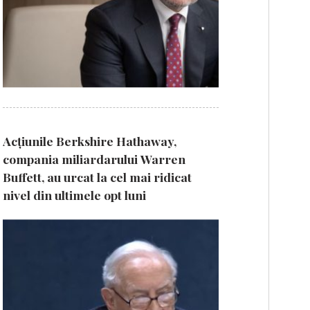
Acțiunile Berkshire Hathaway,
compania miliardarului Warren
Buffett, au urcat la cel mai ridicat
nivel din ultimele opt luni