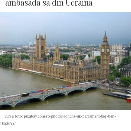
ambasada sa din Ucraina
Sursa foto: pixabay.com/ro/photos/londra-uk-parlament-big-ben-
1053695/