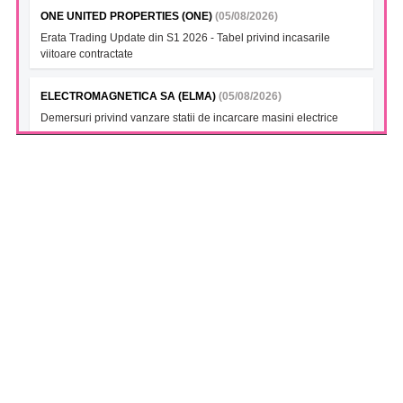
ONE UNITED PROPERTIES (ONE)
(05/08/2026)
Erata Trading Update din S1 2026 - Tabel privind incasarile
viitoare contractate
ELECTROMAGNETICA SA (ELMA)
(05/08/2026)
Demersuri privind vanzare statii de incarcare masini electrice
FONDUL DESCHIS DE INVESTITII BT INDEX ROMANIA ETF
BET TR (BTBETRETF)
(05/08/2026)
Notificare cu privire la numarul si tipul investitorilor
FONDUL DESCHIS DE INVESTITII ETF ENERGIE PATRIA-
TRADEVILLE (PTENGETF)
(05/08/2026)
Notificare cu privire la numarul si tipul investitorilor