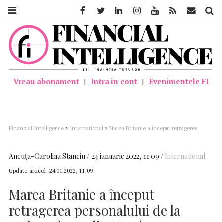
Facebook
Twitter
Linkedin
Instagram
Youtube
Feed
Mail
Căutar
Vreau abonament
|
Intra in cont
|
Evenimentele FI
Financial Intelligence
>
International
>
Marea Britanie a început retragerea
personalului de la ambasada sa din Ucraina
Ancuţa-Carolina Stanciu
24 ianuarie 2022, 11:09
International
Update articol:
24.01.2022, 11:09
Marea Britanie a început
retragerea personalului de la