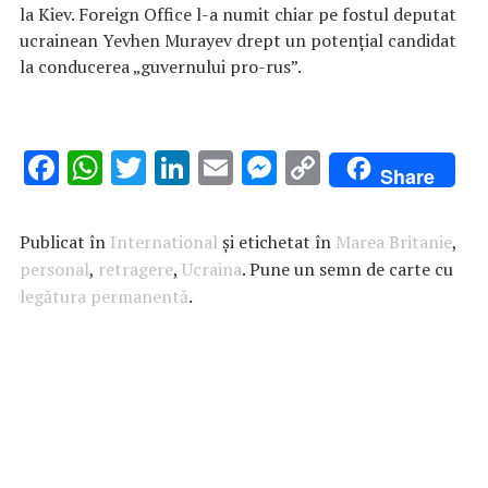
la Kiev. Foreign Office l-a numit chiar pe fostul deputat
ucrainean Yevhen Murayev drept un potențial candidat
la conducerea „guvernului pro-rus”.
F
W
T
Li
E
M
C
Share
ac
h
w
n
m
es
o
e
at
it
k
ai
se
p
Publicat în
International
și etichetat în
Marea Britanie
,
b
s
te
e
l
n
y
personal
,
retragere
,
Ucraina
. Pune un semn de carte cu
legătura permanentă
o
A
r
.
dI
g
Li
o
p
n
er
n
k
p
k