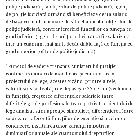
poliţie judiciară şi a ofiţerilor de poliţie judiciară, agenţii
de poliţie judiciară urmând să beneficieze de un salariu
de bază cu mult mai mare decât cel aplicabil ofiţerilor de
poliţie judiciară, contrar ierarhiei funcţiilor ca funcţia cu
grad inferior (agent de poliţie judiciară) să fie salarizată
într-un cuantum mai mult decât dublu faţă de funcţia cu
grad superior (ofiţer de poliţie judiciară).
“Punctul de vedere transmis Ministerului Justiţiei
conţine propuneri de modificare şi completare a
proiectului de lege, acestea vizând, printre altele,
valorificarea activităţii ce depăşeşte 25 de ani (vechimea
în funcţie), creşterea diferenţelor salariale între
diferitele grade profesionale (care potrivit proiectului de
lege analizat sunt aproape simbolice), diferenţierea între
salarizarea aferentă funcţiilor de execuţie şi a celor de
conducere, instituirea unor garanţii împotriva
diminuărilor anuale ale cuantumului drepturilor