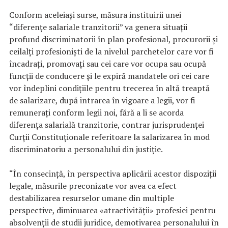
Conform aceleiaşi surse, măsura instituirii unei
“diferenţe salariale tranzitorii” va genera situaţii
profund discriminatorii în plan profesional, procurorii şi
ceilalţi profesionişti de la nivelul parchetelor care vor fi
încadraţi, promovaţi sau cei care vor ocupa sau ocupă
funcţii de conducere şi le expiră mandatele ori cei care
vor îndeplini condiţiile pentru trecerea în altă treaptă
de salarizare, după intrarea în vigoare a legii, vor fi
remuneraţi conform legii noi, fără a li se acorda
diferenţa salarială tranzitorie, contrar jurisprudenţei
Curţii Constituţionale referitoare la salarizarea în mod
discriminatoriu a personalului din justiţie.
“În consecinţă, în perspectiva aplicării acestor dispoziţii
legale, măsurile preconizate vor avea ca efect
destabilizarea resurselor umane din multiple
perspective, diminuarea «atractivităţii» profesiei pentru
absolvenţii de studii juridice, demotivarea personalului în