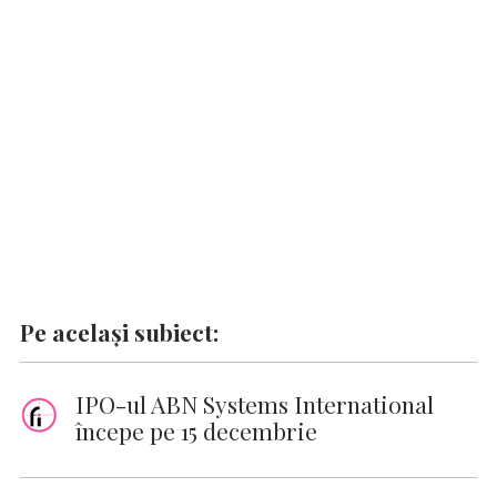
o
A
r
dI
g
Li
o
p
n
er
n
k
p
k
Pe același subiect:
IPO-ul ABN Systems International
începe pe 15 decembrie