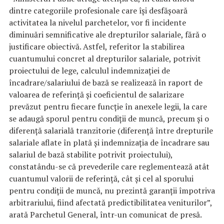
dintre categoriile profesionale care îşi desfăşoară
activitatea la nivelul parchetelor, vor fi incidente
diminuări semnificative ale drepturilor salariale, fără o
justificare obiectivă. Astfel, referitor la stabilirea
cuantumului concret al drepturilor salariale, potrivit
proiectului de lege, calculul indemnizaţiei de
încadrare/salariului de bază se realizează în raport de
valoarea de referinţă şi coeficientul de salarizare
prevăzut pentru fiecare funcţie în anexele legii, la care
se adaugă sporul pentru condiţii de muncă, precum şi o
diferenţă salarială tranzitorie (diferenţă între drepturile
salariale aflate în plată şi indemnizaţia de încadrare sau
salariul de bază stabilite potrivit proiectului),
constatându-se că prevederile care reglementează atât
cuantumul valorii de referinţă, cât şi cel al sporului
pentru condiţii de muncă, nu prezintă garanţii împotriva
arbitrariului, fiind afectată predictibilitatea veniturilor”,
arată Parchetul General, într-un comunicat de presă.