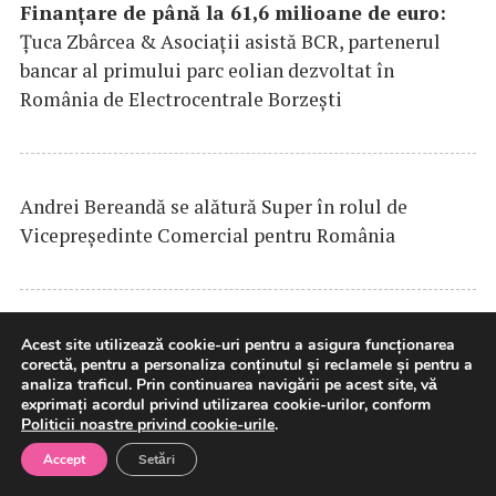
Finanțare de până la 61,6 milioane de euro:
Țuca Zbârcea & Asociații asistă BCR, partenerul
bancar al primului parc eolian dezvoltat în
România de Electrocentrale Borzești
Andrei Bereandă se alătură Super în rolul de
Vicepreședinte Comercial pentru România
DP
WORLD
lansează un coridor intermodal pilot
Acest site utilizează cookie-uri pentru a asigura funcționarea
corectă, pentru a personaliza conținutul și reclamele și pentru a
pentru vehicule finite între Europa de Vest și sud-
analiza traficul. Prin continuarea navigării pe acest site, vă
estul Europei
exprimați acordul privind utilizarea cookie-urilor, conform
Politicii noastre privind cookie-urile
.
Accept
Setări