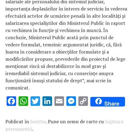
salariale ale personalului din sistemul judiciar,
importanţa deplasărilor în interes de serviciu în vederea
efectuării actelor de urmărire penală în alte localităţi şi
salarizarea specialiştilor din Ministerul Public în raport
cu vechimea în funcţie şi vechimea în muncă. În
concluzie, Ministerul Public arată prin punctul de
vedere formulat, temeinic argumentat juridic, că, fără
luarea în considerare a obiecţiilor formulate şi a
modificărilor propuse, prevederile din proiectul de lege
menţionat riscă să destabilizeze în mod grav şi
iremediabil sistemul judiciar, cu consecinţe asupra
funcţionării însuşi statului de drept”, mai scrie în
comunicat.
F
W
T
Li
E
M
C
Share
ac
h
w
n
m
es
o
e
at
it
k
ai
se
p
Publicat în
Justitie
. Pune un semn de carte cu
legătura
b
s
te
e
l
n
y
permanentă
.