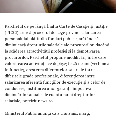
Parchetul de pe lângă Înalta Curte de Casaţie şi Justiţie
(PICCJ) critică proiectul de Lege privind salarizarea
personalului plătit din fonduri publice, arătând că
diminuează drepturile salariale ale procurorilor, ducând
la scăderea atractivităţii profesiei şi la demotivarea
procurorilor. Parchetul propune modificări, între care
valorificarea activităţii ce depăşeşte 25 de ani (vechimea
în funcţie), creşterea diferenţelor salariale între
diferitele grade profesionale, diferenţierea între
salarizarea aferentă funcţiilor de execuţie şi a celor de
conducere, instituirea unor garanţii împotriva
diminuărilor anuale ale cuantumului drepturilor
salariale, potrivit news.ro.
Ministerul Public anunţă că a transmis, marţi,