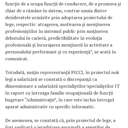
funcţie de a ocupa funcţii de conducere, de a promova şi
chiar de a rămâne în sistem, contrar unuia dintre
dezideratele urmărite prin adoptarea proiectului de
lege, respectiv: atragerea, motivarea şi menţinerea
profesioniştilor în sistemul public prin susţinerea
debutului în carieră, predictibilitate în evoluţia
profesională şi încurajarea menţinerii în activitate a
personalului performant şi cu experienţă”, se arată în
comunicat.
Totodată, susţin reprezentanţii PICCJ, în proiectul noii
legi a salarizării se constată o discrepanţă ca
dimensionare a salarizării specialiştilor/specialiştilor IT
în raport cu întreaga familie ocupaţională de funcţii
bugetare “Administraţie”, în care este inclus întregul
aparat administrativ cu specific informatic.
De asemenea, se constată că, prin proiectul de lege, a
fost realizată o ierarhizare anormală a agenţilor de