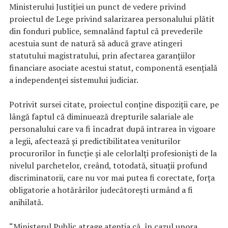
Ministerului Justiţiei un punct de vedere privind
proiectul de Lege privind salarizarea personalului plătit
din fonduri publice, semnalând faptul că prevederile
acestuia sunt de natură să aducă grave atingeri
statutului magistratului, prin afectarea garanţiilor
financiare asociate acestui statut, componentă esenţială
a independenţei sistemului judiciar.
Potrivit sursei citate, proiectul conţine dispoziţii care, pe
lângă faptul că diminuează drepturile salariale ale
personalului care va fi încadrat după intrarea în vigoare
a legii, afectează şi predictibilitatea veniturilor
procurorilor în funcţie şi ale celorlalţi profesionişti de la
nivelul parchetelor, creând, totodată, situaţii profund
discriminatorii, care nu vor mai putea fi corectate, forţa
obligatorie a hotărârilor judecătoreşti urmând a fi
anihilată.
“Ministerul Public atrage atenţia că, în cazul unora