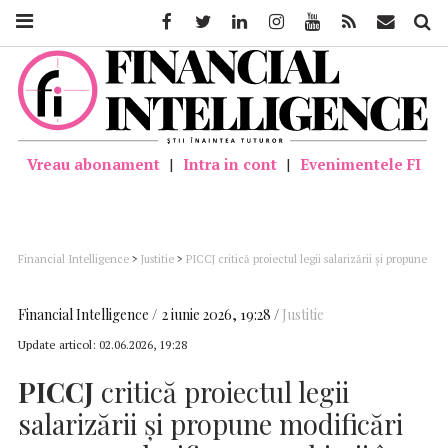
Facebook
Twitter
Linkedin
Instagram
Youtube
Feed
Mail
Căutar
Vreau abonament
|
Intra in cont
|
Evenimentele FI
Financial Intelligence
>
Justitie
>
PICCJ critică proiectul legii salarizării şi propune
modificări precum valorificarea vechimii în funcţie, creşterea diferenţelor
salariale între diferitele grade profesionale, diferenţiere între salarizare pentru
funcţii de execuţie
Financial Intelligence
2 iunie 2026, 19:28
Justitie
Update articol:
02.06.2026, 19:28
PICCJ
critică proiectul legii
salarizării şi propune modificări