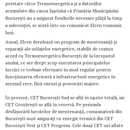
prestate către Termoenergetica şi a datoriilor
acumulate din cauza faptului că Primăria Municipiului
Bucureşti nu a asigurat fondurile necesare plăţii la timp
a subvenţiei, se arată într-un comunicat Elcen transmis
luni.
Anual, Elcen derulează un program de mentenanţă şi
reparaţii ale utilajelor energetice, stabilit de comun
acord cu Termoenergetica Bucureşti de la începutul
anului, ce are drept scop executarea principalelor
lucrări ce trebuie efectuate în mod regulat pentru
funcţionarea eficientă a infrastructurii energetice în
sezonul rece, fără riscuri şi provocări majore.
În prezent, CET Bucureşti Sud se află în oprire totală, iar
CET Grozăveşti se află în rezervă. Pe perioada
desfăşurării lucrărilor de mentenanţă, consumatorii din
Bucureşti sunt asiguraţi cu energie termică din CET
Bucureşti Vest şi CET Progresu. Cele două CET-uri aflate