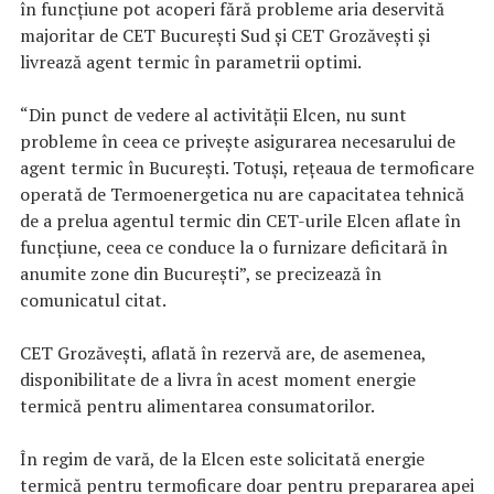
în funcţiune pot acoperi fără probleme aria deservită
majoritar de CET Bucureşti Sud şi CET Grozăveşti şi
livrează agent termic în parametrii optimi.
“Din punct de vedere al activităţii Elcen, nu sunt
probleme în ceea ce priveşte asigurarea necesarului de
agent termic în Bucureşti. Totuşi, reţeaua de termoficare
operată de Termoenergetica nu are capacitatea tehnică
de a prelua agentul termic din CET-urile Elcen aflate în
funcţiune, ceea ce conduce la o furnizare deficitară în
anumite zone din Bucureşti”, se precizează în
comunicatul citat.
CET Grozăveşti, aflată în rezervă are, de asemenea,
disponibilitate de a livra în acest moment energie
termică pentru alimentarea consumatorilor.
În regim de vară, de la Elcen este solicitată energie
termică pentru termoficare doar pentru prepararea apei