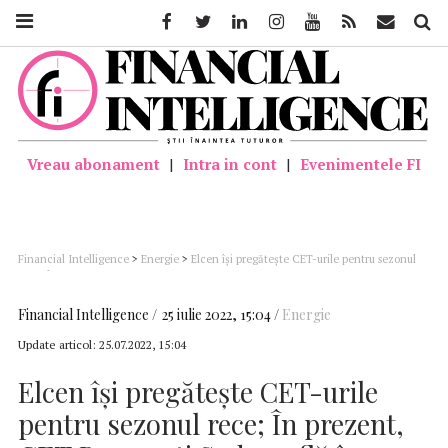
Facebook
Twitter
Linkedin
Instagram
Youtube
Feed
Mail
Căutar
Vreau abonament
|
Intra in cont
|
Evenimentele FI
Financial Intelligence
>
Energie
>
Elcen îşi pregăteşte CET-urile pentru sezonul
rece; În prezent, CET Bucureşti Sud se află în oprire totală, iar CET Grozăveşti se
află în rezervă
Financial Intelligence
25 iulie 2022, 15:04
Energie
Update articol:
25.07.2022, 15:04
Elcen îşi pregăteşte CET-urile
pentru sezonul rece; În prezent,