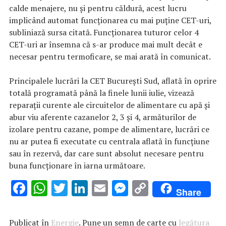
calde menajere, nu şi pentru căldură, acest lucru
implicând automat funcţionarea cu mai puţine CET-uri,
subliniază sursa citată. Funcţionarea tuturor celor 4
CET-uri ar însemna că s-ar produce mai mult decât e
necesar pentru termoficare, se mai arată în comunicat.
Principalele lucrări la CET Bucureşti Sud, aflată în oprire
totală programată până la finele lunii iulie, vizează
reparaţii curente ale circuitelor de alimentare cu apă şi
abur viu aferente cazanelor 2, 3 şi 4, armăturilor de
izolare pentru cazane, pompe de alimentare, lucrări ce
nu ar putea fi executate cu centrala aflată în funcţiune
sau în rezervă, dar care sunt absolut necesare pentru
buna funcţionare în iarna următoare.
F
W
T
Li
E
M
C
Share
ac
h
w
n
m
es
o
e
at
it
k
ai
se
p
Publicat în
Energie
. Pune un semn de carte cu
legătura