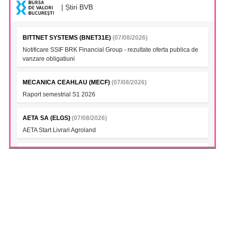
| Știri BVB
BITTNET SYSTEMS (BNET31E)
(07/08/2026)
Notificare SSIF BRK Financial Group - rezultate oferta publica de
vanzare obligatiuni
MECANICA CEAHLAU (MECF)
(07/08/2026)
Raport semestrial S1 2026
AETA SA (ELGS)
(07/08/2026)
AETA Start Livrari Agroland
INTERCAPITAL BET-TRN UCITS ETF (ICBETNETF)
(07/08/2026)
VAN la data 06.08.2026
INTERCAPITAL CROBEX10TR UCITS ETF (ICCROETF)
(07/08/2026)
VAN la data 06.08.2026