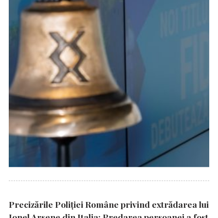
Precizările Poliţiei Române privind extrădarea lui
Ionel Arsene din Italia: Predarea persoanei a fost