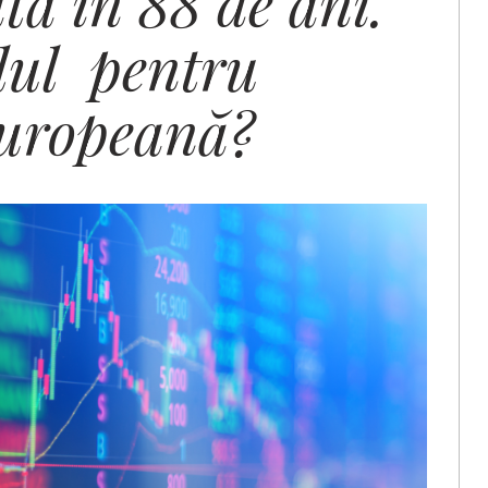
tă în 88 de ani.
lul pentru
europeană?