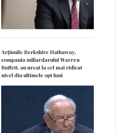
Acțiunile Berkshire Hathaway,
compania miliardarului Warren
Buffett, au urcat la cel mai ridicat
nivel din ultimele opt luni