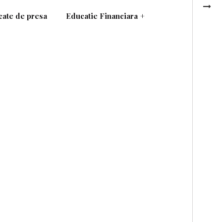
ate de presa
Educatie Financiara
+