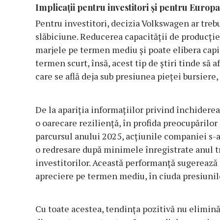
Implicații pentru investitori și pentru Europa
Pentru investitori, decizia Volkswagen ar treb
slăbiciune. Reducerea capacității de producție
marjele pe termen mediu și poate elibera capit
termen scurt, însă, acest tip de știri tinde să
care se află deja sub presiunea pieței bursiere,
De la apariția informațiilor privind închiderea
o oarecare reziliență, în profida preocupărilor 
parcursul anului 2025, acțiunile companiei s-
o redresare după minimele înregistrate anul tr
investitorilor. Această performanță sugerează 
apreciere pe termen mediu, în ciuda presiunil
Cu toate acestea, tendința pozitivă nu elimină