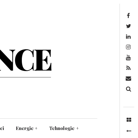
Facebook
Twitter
Linkedin
Instagram
Youtube
Feed
Mail
Căutare
ci
Energie
+
Tehnologie
+