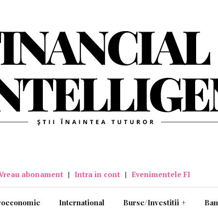
Vreau abonament
|
Intra in cont
|
Evenimentele FI
roeconomie
International
Burse/Investitii
+
Ban