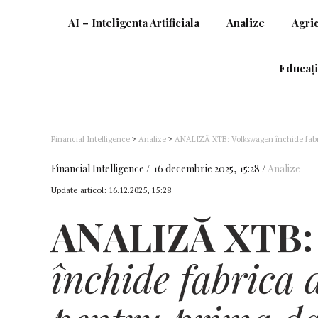
AI – Inteligenta Artificiala
Analize
Agri
Educați
Financial Intelligence
>
Analize
>
ANALIZĂ XTB: Volkswagen închide fabri
semnalul pentru industria auto europeană?
Financial Intelligence
16 decembrie 2025, 15:28
Analize
Update articol:
16.12.2025, 15:28
ANALIZĂ
XTB:
închide fabrica