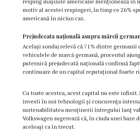
resping mașinile americane menționează în mo
motiv al acestei respingeri, în timp ce 26% sp
americană în niciun caz.
Prejudecata națională asupra mărcii germa
Același sondaj relevă că 71% dintre germanii 
vehiculele de marcă germană, procentul ajung
puternică prejudecată națională confirmă fapt
continuare de un capital reputațional foarte ri
Cu toate acestea, acest capital nu este infinit.
investi în noi tehnologii și concurența intern
sustenabilitatea menținerii întregului lanț v
Volkswagen sugerează că, în ciuda unei baze de
aceleași ca în trecut.