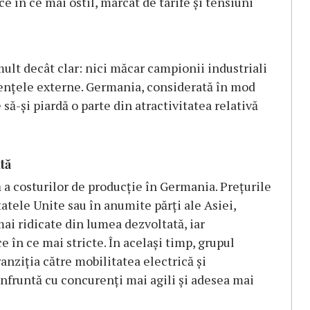
 în ce mai ostil, marcat de tarife și tensiuni
ult decât clar: nici măcar campionii industriali
uențele externe. Germania, considerată în mod
să-și piardă o parte din atractivitatea relativă
tă
 a costurilor de producție în Germania. Prețurile
atele Unite sau în anumite părți ale Asiei,
ai ridicate din lumea dezvoltată, iar
 în ce mai stricte. În același timp, grupul
ranziția către mobilitatea electrică și
nfruntă cu concurenți mai agili și adesea mai