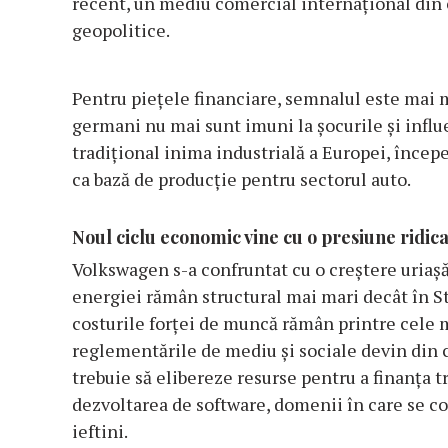
recent, un mediu comercial internațional din ce
geopolitice.
Pentru piețele financiare, semnalul este mai m
germani nu mai sunt imuni la șocurile și infl
tradițional inima industrială a Europei, începe 
ca bază de producție pentru sectorul auto.
Noul ciclu economic vine cu o presiune ridica
Volkswagen s-a confruntat cu o creștere uriașă
energiei rămân structural mai mari decât în St
costurile forței de muncă rămân printre cele m
reglementările de mediu și sociale devin din ce
trebuie să elibereze resurse pentru a finanța t
dezvoltarea de software, domenii în care se co
ieftini.