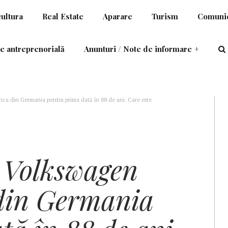
cultura
Real Estate
Aparare
Turism
Comunic
e antreprenorială
Anunturi / Note de informare
+
ca din Germania pentru prima dată în 88 de ani. Care este
Volkswagen
 din Germania