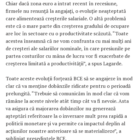
Chiar dacă zona euro a intrat recent în recesiune,
firmele nu renunţă la angajaţi, o evoluţie neaşteptată
care alimentează creşterile salariale. O altă problemă
este că o mare parte din creşterea gradului de ocupare
are loc în sectoare cu o productivitate scăzută. “Toate
acestea înseamnă că ne vom confrunta cu mai mulţi ani
de creşteri ale salariilor nominale, în care presiunile pe
partea costurilor cu mâna de lucru vor fi exacerbate de
creşterea limitată a productivităţii”, a spus Lagarde.
Toate aceste evoluţii forţează BCE să se angajeze în mod
clar că va menţine dobânzile ridicate pentru o perioadă
prelungită. “Trebuie să comunicăm în mod clar că vom
rămâne la aceste nivele atât timp cât va fi nevoie. Asta
va asigura că majorarea dobânzilor nu generează
aşteptări referitoare la o inversare mult prea rapidă a
politicii monetare şi va permite ca impactul deplin al
acţiunilor noastre anterioare să se materializeze”, a
subliniat preşedintele BCE.