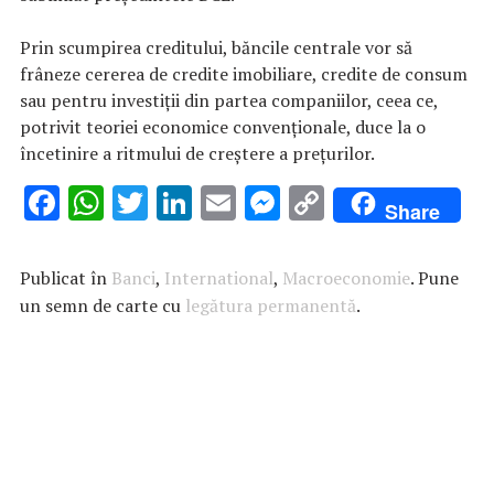
Prin scumpirea creditului, băncile centrale vor să
frâneze cererea de credite imobiliare, credite de consum
sau pentru investiţii din partea companiilor, ceea ce,
potrivit teoriei economice convenţionale, duce la o
încetinire a ritmului de creştere a preţurilor.
F
W
T
Li
E
M
C
Share
ac
h
w
n
m
es
o
e
at
it
k
ai
se
p
Publicat în
Banci
,
International
,
Macroeconomie
. Pune
b
s
te
e
l
n
y
un semn de carte cu
legătura permanentă
.
o
A
r
dI
g
Li
o
p
n
er
n
k
p
k