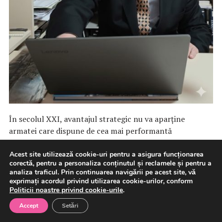
În secolul XXI, avantajul strategic nu va aparține
armatei care dispune de cea mai performantă
tehnologie, ci ecosistemului […]
Acest site utilizează cookie-uri pentru a asigura funcționarea
corectă, pentru a personaliza conținutul și reclamele și pentru a
analiza traficul. Prin continuarea navigării pe acest site, vă
7 august 2026
Analize
Aparare
exprimați acordul privind utilizarea cookie-urilor, conform
Politicii noastre privind cookie-urile
.
Accept
Setări
Sondaj Raiffeisen Bank: 7 din 10