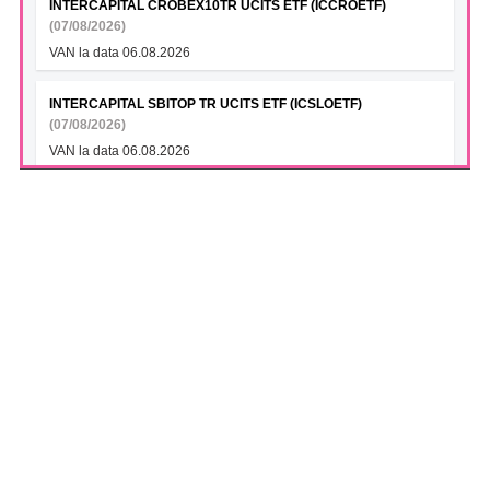
INTERCAPITAL CROBEX10TR UCITS ETF (ICCROETF)
(07/08/2026)
VAN la data 06.08.2026
INTERCAPITAL SBITOP TR UCITS ETF (ICSLOETF)
(07/08/2026)
VAN la data 06.08.2026
INTERCAPITAL EUR ROMANIA GOVT BOND 5-10YR UCITS
ETF (ICGROETF)
(07/08/2026)
VAN la data 06.08.2026
S.N.T.G.N. TRANSGAZ S.A. (TGN)
(07/08/2026)
Transgaz si Argent LNG semneaza un Memorandum de
Intelegere