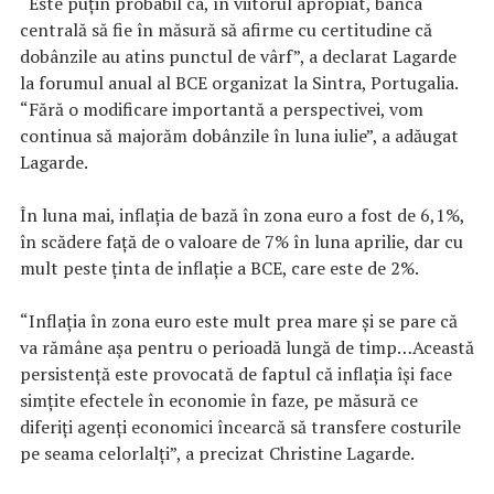
“Este puţin probabil ca, în viitorul apropiat, banca
centrală să fie în măsură să afirme cu certitudine că
dobânzile au atins punctul de vârf”, a declarat Lagarde
la forumul anual al BCE organizat la Sintra, Portugalia.
“Fără o modificare importantă a perspectivei, vom
continua să majorăm dobânzile în luna iulie”, a adăugat
Lagarde.
În luna mai, inflaţia de bază în zona euro a fost de 6,1%,
în scădere faţă de o valoare de 7% în luna aprilie, dar cu
mult peste ţinta de inflaţie a BCE, care este de 2%.
“Inflaţia în zona euro este mult prea mare şi se pare că
va rămâne aşa pentru o perioadă lungă de timp…Această
persistenţă este provocată de faptul că inflaţia îşi face
simţite efectele în economie în faze, pe măsură ce
diferiţi agenţi economici încearcă să transfere costurile
pe seama celorlalţi”, a precizat Christine Lagarde.