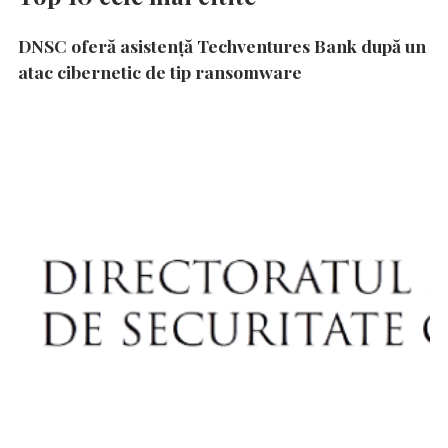
DNSC oferă asistență Techventures Bank după un
atac cibernetic de tip ransomware