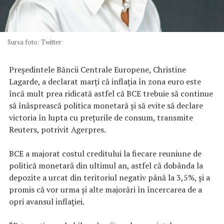
Sursa foto: Twitter
Preşedintele Băncii Centrale Europene, Christine
Lagarde, a declarat marţi că inflaţia în zona euro este
încă mult prea ridicată astfel că BCE trebuie să continue
să înăsprească politica monetară şi să evite să declare
victoria în lupta cu preţurile de consum, transmite
Reuters, potrivit Agerpres.
BCE a majorat costul creditului la fiecare reuniune de
politică monetară din ultimul an, astfel că dobânda la
depozite a urcat din teritoriul negativ până la 3,5%, şi a
promis că vor urma şi alte majorări în încercarea de a
opri avansul inflaţiei.