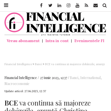
Facebook
Twitter
Linkedin
Instagram
Youtube
Feed
Mail
Căutar
Vreau abonament
|
Intra in cont
|
Evenimentele FI
Financial Intelligence
>
Banci
>
BCE va continua să majoreze dobânzile, anunţă
Christine Lagarde
Financial Intelligence
27 iunie 2023, 12:37
Banci
,
International
,
Macroeconomie
Update articol:
27.06.2023, 12:37
BCE
va continua să majoreze
dobânzile, anunţă Christine