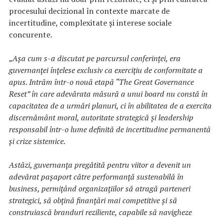
procesului decizional în contexte marcate de
incertitudine, complexitate și interese sociale
concurente.
„
Așa cum s-a discutat pe parcursul conferinței, era
guvernanței înțelese exclusiv ca exercițiu de conformitate a
apus. Intrăm într-o nouă etapă “The Great Governance
Reset” în care adevărata măsură a unui board nu constă în
capacitatea de a urmări planuri, ci în abilitatea de a exercita
discernământ moral, autoritate strategică și leadership
responsabil într-o lume definită de incertitudine permanentă
și crize sistemice.
Astăzi, guvernanța pregătită pentru viitor a devenit un
adevărat pașaport către performanță sustenabilă în
business, permițând organizațiilor să atragă parteneri
strategici, să obțină finanțări mai competitive și să
construiască branduri reziliente, capabile să navigheze