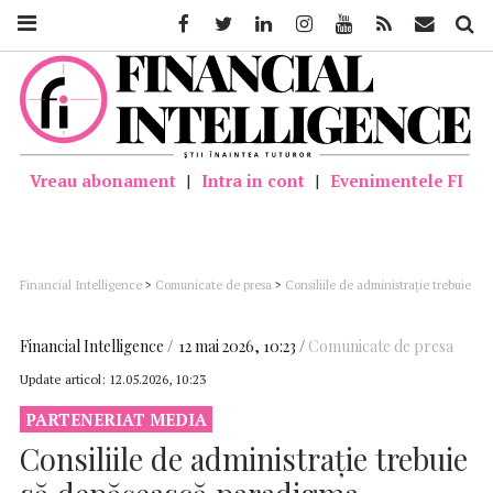
Facebook
Twitter
Linkedin
Instagram
Youtube
Feed
Mail
Căutar
Vreau abonament
|
Intra in cont
|
Evenimentele FI
Financial Intelligence
>
Comunicate de presa
>
Consiliile de administrație trebuie
să depășească paradigma conformității și să adopte rolul de steward strategic,
avertizează liderii prezenți la conferința internațională Future of Governance
Financial Intelligence
12 mai 2026, 10:23
Comunicate de presa
Update articol:
12.05.2026, 10:23
PARTENERIAT MEDIA
Consiliile de administrație trebuie