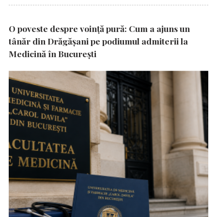
O poveste despre voință pură: Cum a ajuns un
tânăr din Drăgășani pe podiumul admiterii la
Medicină în București