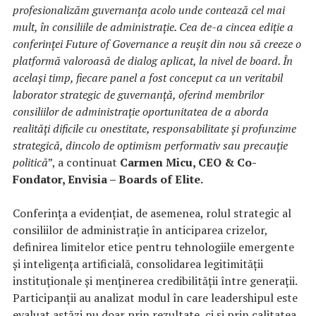
profesionalizăm guvernanța acolo unde contează cel mai
mult, în consiliile de administrație. Cea de-a cincea ediție a
conferinței Future of Governance a reușit din nou să creeze o
platformă valoroasă de dialog aplicat, la nivel de board. În
același timp, fiecare panel a fost conceput ca un veritabil
laborator strategic de guvernanță, oferind membrilor
consiliilor de administrație oportunitatea de a aborda
realități dificile cu onestitate, responsabilitate și profunzime
strategică, dincolo de optimism performativ sau precauție
politică
”, a continuat
Carmen Micu, CEO & Co-
Fondator, Envisia – Boards of Elite.
Conferința a evidențiat, de asemenea, rolul strategic al
consiliilor de administrație în anticiparea crizelor,
definirea limitelor etice pentru tehnologiile emergente
și inteligența artificială, consolidarea legitimității
instituționale și menținerea credibilității între generații.
Participanții au analizat modul în care leadershipul este
evaluat astăzi nu doar prin rezultate, ci și prin calitatea