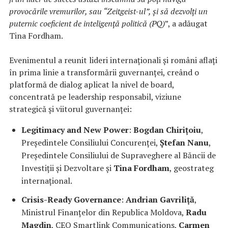
provocările vremurilor, sau “Zeitgeist-ul”, și să dezvolți un
puternic coeficient de inteligență politică (PQ)
”, a adăugat
Tina Fordham.
Evenimentul a reunit lideri internaționali și români aflați
în prima linie a transformării guvernanței, creând o
platformă de dialog aplicat la nivel de board,
concentrată pe leadership responsabil, viziune
strategică și viitorul guvernanței:
Legitimacy and New Power
:
Bogdan Chirițoiu
,
Președintele Consiliului Concurenței,
Ștefan Nanu
,
Președintele Consiliului de Supraveghere al Băncii de
Investiții și Dezvoltare și
Tina Fordham
, geostrateg
internațional.
Crisis-Ready Governance
:
Andrian Gavriliță
,
Ministrul Finanțelor din Republica Moldova,
Radu
Magdin
, CEO Smartlink Communications,
Carmen