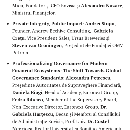
Micu
, Fondator și CEO Envisia și
Alexandru Nazare
,
Ministrul Finanțelor.
Private Integrity, Public Impact
:
Andrei Stupu
,
Founder, Andrew Beehive Consulting,
Gabriela
Crețu
, Vice President Sales, Ursus Breweries și
Steven van Groningen
, Președintele Fundației OMV
Petrom.
Professionalizing Governance for Modern
Financial Ecosystems: The Shift Towards Global
Governance Standards
:
Alexandru Petrescu
,
Președinte Autoritatea de Supraveghere Financiară,
Daniela Biagi
, Head of Academy, Euronext Group,
Fedra Ribeiro
, Member of the Supervisory Board,
Non-Executive Director, Euronext Group,
Dr.
Gabriela Hârțescu
, Decan și Membru al Consiliului
de Administrație Envisia, Prof. Univ.
Dr. Costel
Negricea
, Rector Universitatea Româno-Americană.