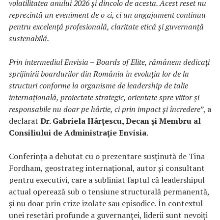
volatilitatea anului 2026 și dincolo de acesta. Acest reset nu
reprezintă un eveniment de o zi, ci un angajament continuu
pentru excelență profesională, claritate etică și guvernanță
sustenabilă.
Prin intermediul Envisia – Boards of Elite, rămânem dedicați
sprijinirii boardurilor din România în evoluția lor de la
structuri conforme la organisme de leadership de talie
internațională, proiectate strategic, orientate spre viitor și
responsabile nu doar pe hârtie, ci prin impact și încredere”
, a
declarat
Dr. Gabriela Hârțescu, Decan și Membru al
Consiliului de Administrație Envisia
.
Conferința a debutat cu o prezentare susținută de Tina
Fordham, geostrateg internațional, autor și consultant
pentru executivi, care a subliniat faptul că leadershipul
actual operează sub o tensiune structurală permanentă,
și nu doar prin crize izolate sau episodice. În contextul
unei resetări profunde a guvernanței, liderii sunt nevoiți