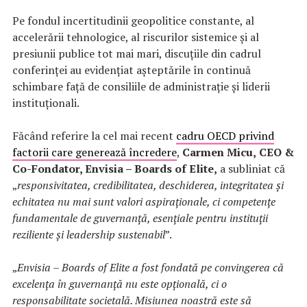
Pe fondul incertitudinii geopolitice constante, al
accelerării tehnologice, al riscurilor sistemice și al
presiunii publice tot mai mari, discuțiile din cadrul
conferinței au evidențiat așteptările în continuă
schimbare față de consiliile de administrație și liderii
instituționali.
Făcând referire la cel mai recent
cadru OECD privind
factorii care generează încredere
,
Carmen Micu,
CEO &
Co-Fondator, Envisia – Boards of Elite,
a subliniat că
„
responsivitatea, credibilitatea, deschiderea, integritatea și
echitatea nu mai sunt valori aspiraționale, ci competențe
fundamentale de guvernanță, esențiale pentru instituții
reziliente și leadership sustenabil
”.
„
Envisia – Boards of Elite a fost fondată pe convingerea că
excelența în guvernanță nu este opțională, ci o
responsabilitate societală. Misiunea noastră este să