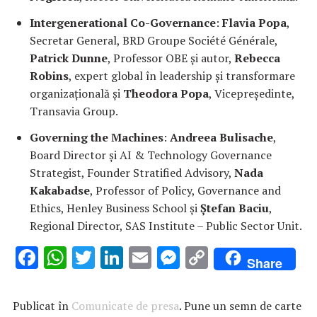
Intergenerational Co-Governance
:
Flavia Popa
,
Secretar General, BRD Groupe Société Générale,
Patrick Dunne
, Professor OBE și autor,
Rebecca
Robins
, expert global în leadership și transformare
organizațională și
Theodora Popa
, Vicepreședinte,
Transavia Group.
Governing the Machines
:
Andreea Bulisache
,
Board Director și AI & Technology Governance
Strategist, Founder Stratified Advisory,
Nada
Kakabadse
, Professor of Policy, Governance and
Ethics, Henley Business School și
Ștefan Baciu
,
Regional Director, SAS Institute – Public Sector Unit.
F
W
T
Li
E
M
C
Share
ac
h
w
n
m
es
o
e
at
it
k
ai
se
p
Publicat în
Comunicate de presa
. Pune un semn de carte