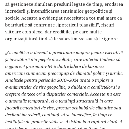
să gestioneze simultan presiuni legate de timp, erodarea
încrederii și intensificarea tensiunilor geopolitice și
sociale. Aceasta a evidențiat necesitatea tot mai mare ca
boardurile să confrunte „ipoteticul plauzibil”, riscuri
viitoare complexe, dar credibile, pe care multe
organizații încă tind să le subestimeze sau să le ignore.
„
Geopolitica a devenit o preocupare majoră pentru executivii
și investitorii din piețele dezvoltate, care anterior tindeau să
o ignore. Aproximativ 84% dintre liderii de business
americani sunt acum preocupați de climatul politic și juridic.
Analizele pentru perioada 2010–2024 arată o triplare a
evenimentelor de risc geopolitic, o dublare a conflictelor și o
creștere de zece ori a disputelor comerciale. Aceasta nu este
o anomalie temporară, ci o tendință structurală în care
factorii generatori de risc, precum schimbările climatice sau
declinul încrederii, continuă să se intensifice, în timp ce
instituțiile de protecție slăbesc. Asistăm la o ruptură clară. A
fi un lider de succes astăzi înseamnă să poți naviga