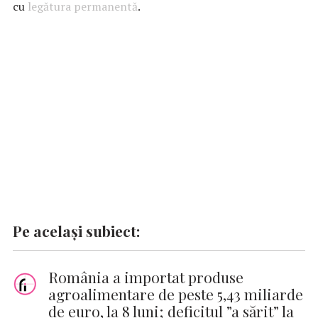
b
s
te
e
l
n
y
cu
legătura permanentă
.
o
A
r
dI
g
Li
o
p
n
er
n
k
p
k
Pe același subiect:
România a importat produse
agroalimentare de peste 5,43 miliarde
de euro, la 8 luni; deficitul ”a sărit” la