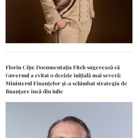
Florin Cîțu: Documentația Fitch sugerează că
Guvernul a evitat o decizie inițială mai severă;
Ministerul Finanțelor și-a schimbat strategia de
finanțare încă din iulie