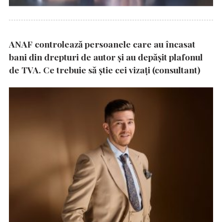
ANAF controlează persoanele care au încasat
bani din drepturi de autor și au depășit plafonul
de TVA. Ce trebuie să știe cei vizați (consultant)