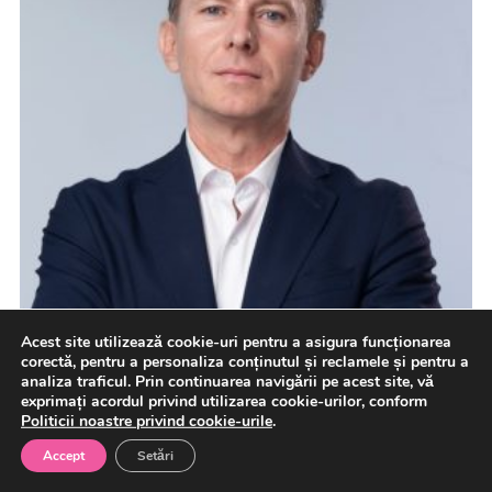
Acest site utilizează cookie-uri pentru a asigura funcționarea
corectă, pentru a personaliza conținutul și reclamele și pentru a
analiza traficul. Prin continuarea navigării pe acest site, vă
exprimați acordul privind utilizarea cookie-urilor, conform
Politicii noastre privind cookie-urile
.
Facebook
Accept
Setări