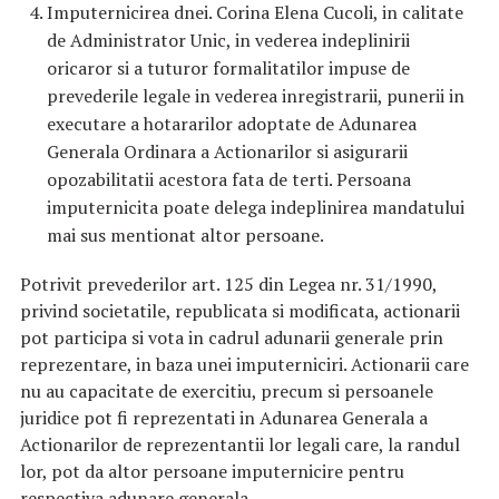
Imputernicirea dnei. Corina Elena Cucoli, in calitate
de Administrator Unic, in vederea indeplinirii
oricaror si a tuturor formalitatilor impuse de
prevederile legale in vederea inregistrarii, punerii in
executare a hotararilor adoptate de Adunarea
Generala Ordinara a Actionarilor si asigurarii
opozabilitatii acestora fata de terti. Persoana
imputernicita poate delega indeplinirea mandatului
mai sus mentionat altor persoane.
Potrivit prevederilor art. 125 din Legea nr. 31/1990,
privind societatile, republicata si modificata, actionarii
pot participa si vota in cadrul adunarii generale prin
reprezentare, in baza unei imputerniciri. Actionarii care
nu au capacitate de exercitiu, precum si persoanele
juridice pot fi reprezentati in Adunarea Generala a
Actionarilor de reprezentantii lor legali care, la randul
lor, pot da altor persoane imputernicire pentru
respectiva adunare generala.