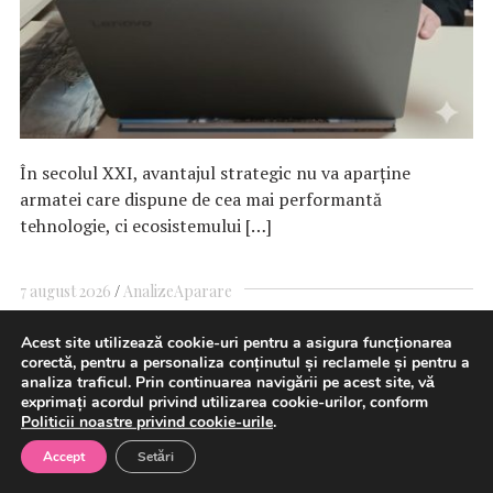
În secolul XXI, avantajul strategic nu va aparține
armatei care dispune de cea mai performantă
tehnologie, ci ecosistemului […]
7 august 2026
Analize
Aparare
Acest site utilizează cookie-uri pentru a asigura funcționarea
corectă, pentru a personaliza conținutul și reclamele și pentru a
Ministerul Energiei anunţă că a
analiza traficul. Prin continuarea navigării pe acest site, vă
exprimați acordul privind utilizarea cookie-urilor, conform
emis o alertă timpurie către
Politicii noastre privind cookie-urile
.
Accept
Setări
Comisia Europeană în contextul