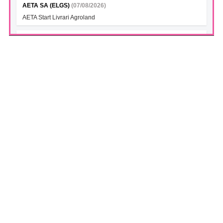
AETA SA (ELGS)
(07/08/2026)
AETA Start Livrari Agroland
INTERCAPITAL BET-TRN UCITS ETF (ICBETNETF)
(07/08/2026)
VAN la data 06.08.2026
INTERCAPITAL CROBEX10TR UCITS ETF (ICCROETF)
(07/08/2026)
VAN la data 06.08.2026