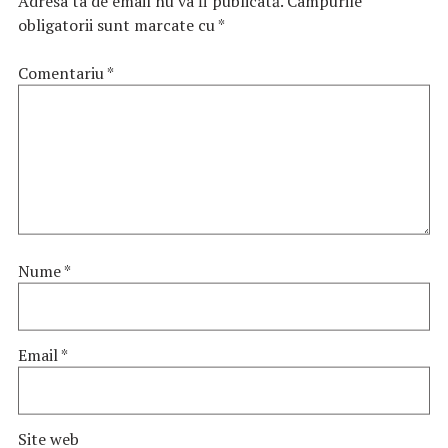
Adresa ta de email nu va fi publicată.
Câmpurile
obligatorii sunt marcate cu
*
Comentariu
*
Nume
*
Email
*
Site web