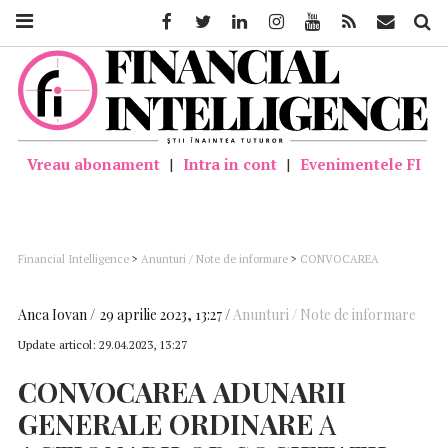
Facebook
Twitter
Linkedin
Instagram
Youtube
Feed
Mail
Căutar
Vreau abonament
|
Intra in cont
|
Evenimentele FI
Financial Intelligence
>
Anunturi / Note de informare
>
CONVOCAREA
ADUNARII GENERALE ORDINARE A ACTIONARILOR SOCIETATII DE
INVESTITII CERTINVEST IMM SA
Anca Iovan
29 aprilie 2023, 13:27
Anunturi / Note de informare
Update articol:
29.04.2023, 13:27
CONVOCAREA
ADUNARII
GENERALE
ORDINARE
A