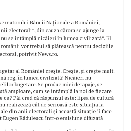
vernatorului Băncii Naţionale a României,
nii electorali”, din cauza cărora se ajunge la
 nu se întâmplă nicăieri în lumea civilizată”. El
r românii vor trebui să plătească pentru deciziile
ectoral, potrivit News.ro.
bugetar al României creşte. Creşte, şi creşte mult.
mă rog, în lumea civilizată! Nicăieri nu
ielilor bugetare. Se produc mici derapaje, se
stă amploare, cum se întâmplă la noi de fiecare
e ce? Păi cred că răspunsul este: lipsa de cultură
u realizează cât de serioasă este situaţia la
e din anii electorali şi această situaţie îi face
rat Eugen Rădulescu într-o emisiune difuzată