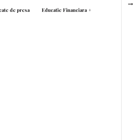
ate de presa
Educatie Financiara
+