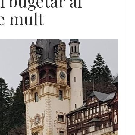
ul bugetar al
e mult