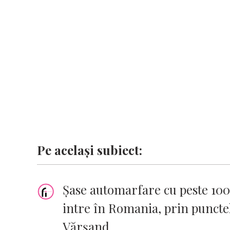
o
A
r
dI
g
Li
o
p
n
er
n
k
p
k
Pe același subiect:
Şase automarfare cu peste 100
intre în Romania, prin punctel
Vărşand