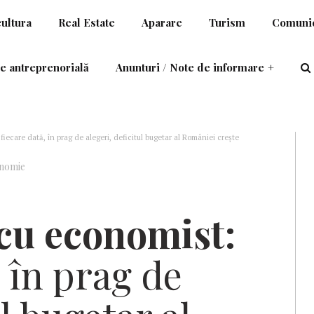
cultura
Real Estate
Aparare
Turism
Comunic
e antreprenorială
Anunturi / Note de informare
+
ecare dată, în prag de alegeri, deficitul bugetar al României creşte
nomie
cu economist:
, în prag de