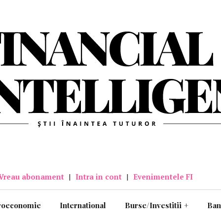
Vreau abonament
|
Intra in cont
|
Evenimentele FI
roeconomie
International
Burse/Investitii
+
Ban