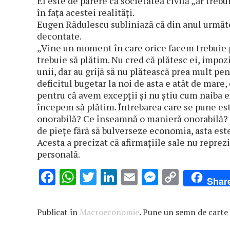
El este de părere că societatea civilă „ar treb
în faţa acestei realităţi.
Eugen Rădulescu subliniază că din anul următor
decontate.
„Vine un moment în care orice facem trebuie plă
trebuie să plătim. Nu cred că plătesc ei, impozit
unii, dar au grijă să nu plătească prea mult pen
deficitul bugetar la noi de asta e atât de mare,
pentru că avem excepţii şi nu ştiu cum naiba e
începem să plătim. Întrebarea care se pune es
onorabilă? Ce înseamnă o manieră onorabilă? S
de pieţe fără să bulverseze economia, asta es
Acesta a precizat că afirmaţiile sale nu reprezi
personală.
F
W
T
Li
E
M
C
Shar
ac
h
w
n
m
es
o
e
at
it
k
ai
se
p
Publicat în
Macroeconomie
. Pune un semn de carte
b
s
te
e
l
n
y