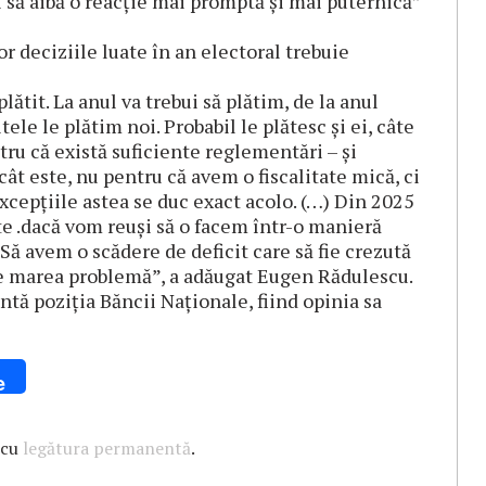
ui să aibă o reacţie mai promptă şi mai puternică”
 deciziile luate în an electoral trebuie
tit. La anul va trebui să plătim, de la anul
ele le plătim noi. Probabil le plătesc şi ei, câte
tru că există suficiente reglementări – şi
 cât este, nu pentru că avem o fiscalitate mică, ci
xcepţiile astea se duc exact acolo. (…) Din 2025
te .dacă vom reuşi să o facem într-o manieră
ă avem o scădere de deficit care să fie crezută
te marea problemă”, a adăugat Eugen Rădulescu.
ntă poziţia Băncii Naţionale, fiind opinia sa
e
 cu
legătura permanentă
.