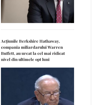
Acțiunile Berkshire Hathaway,
compania miliardarului Warren
Buffett, au urcat la cel mai ridicat
nivel din ultimele opt luni