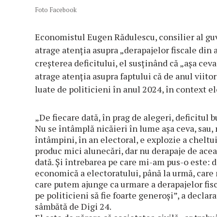
Foto Facebook
Economistul Eugen Rădulescu, consilier al gu
atrage atenţia asupra „derapajelor fiscale din a
creşterea deficitului, el susţinând că „aşa ceva
atrage atenţia asupra faptului că de anul viito
luate de politicieni în anul 2024, în context el
„De fiecare dată, în prag de alegeri, deficitul 
Nu se întâmplă nicăieri în lume aşa ceva, sau, 
întâmpini, în an electoral, e explozie a cheltu
produc mici alunecări, dar nu derapaje de acea
dată. Şi întrebarea pe care mi-am pus-o este: d
economică a electoratului, până la urmă, care n
care putem ajunge ca urmare a derapajelor fiscal
pe politicieni să fie foarte generoşi”, a decla
sâmbătă de Digi 24.