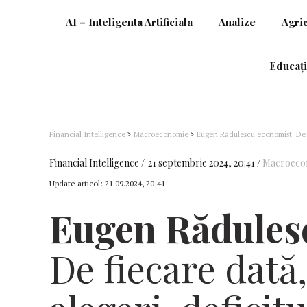
AI – Inteligenta Artificiala
Analize
Agri
Educați
Financial Intelligence
>
Macroeconomie
>
Eugen Rădulescu economist: De fi
mult
Financial Intelligence
21 septembrie 2024, 20:41
Macroeco
Update articol:
21.09.2024, 20:41
Eugen Rădules
De fiecare dată