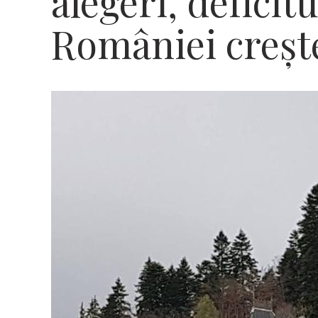
alegeri, deficit
României creşt