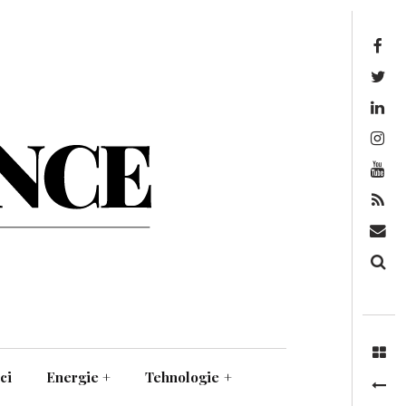
Facebook
Twitter
Linkedin
Instagram
Youtube
Feed
Mail
Căutare
ci
Energie
+
Tehnologie
+