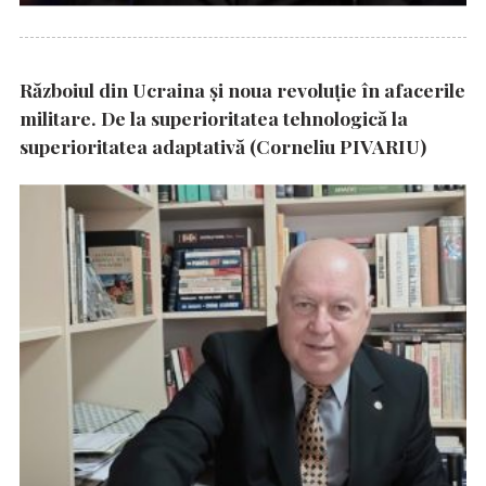
Războiul din Ucraina și noua revoluție în afacerile
militare. De la superioritatea tehnologică la
superioritatea adaptativă (Corneliu PIVARIU)