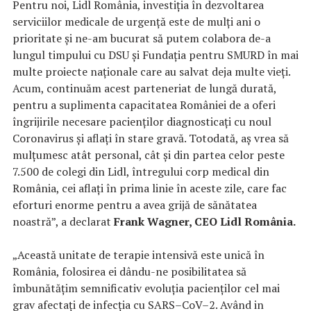
Pentru noi, Lidl România, investiția în dezvoltarea
serviciilor medicale de urgență este de mulți ani o
prioritate și ne-am bucurat să putem colabora de-a
lungul timpului cu DSU și Fundația pentru SMURD în mai
multe proiecte naționale care au salvat deja multe vieți.
Acum, continuăm acest parteneriat de lungă durată,
pentru a suplimenta capacitatea României de a oferi
îngrijirile necesare pacienților diagnosticați cu noul
Coronavirus și aflați în stare gravă. Totodată, aș vrea să
mulțumesc atât personal, cât și din partea celor peste
7.500 de colegi din Lidl, întregului corp medical din
România, cei aflați în prima linie în aceste zile, care fac
eforturi enorme pentru a avea grijă de sănătatea
noastră”, a declarat
Frank Wagner, CEO Lidl România.
„Această unitate de terapie intensivă este unică în
România, folosirea ei dându-ne posibilitatea să
îmbunătățim semnificativ evoluția pacienților cel mai
grav afectați de infecția cu SARS–CoV–2. Având in