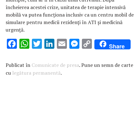
încheierea acestei crize, unitatea de terapie intensivă
mobilă va putea funcționa inclusiv ca un centru mobil de
simulare pentru medicii rezidenți în ATI și medicină
urgență.
F
W
T
Li
E
M
C
Share
ac
h
w
n
m
es
o
e
at
it
k
ai
se
p
Publicat în
Comunicate de presa
. Pune un semn de carte
b
s
te
e
l
n
y
cu
legătura permanentă
.
o
A
r
dI
g
Li
o
p
n
er
n
k
p
k