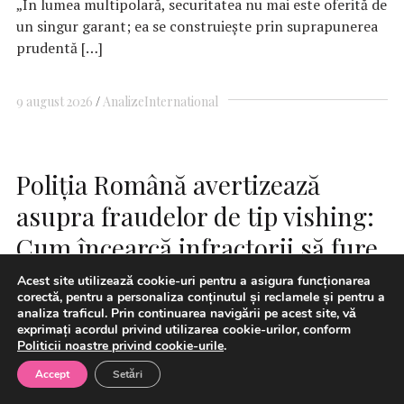
„În lumea multipolară, securitatea nu mai este oferită de
un singur garant; ea se construiește prin suprapunerea
prudentă […]
9 august 2026
Analize
International
Poliția Română avertizează
asupra fraudelor de tip vishing:
Cum încearcă infractorii să fure
banii din conturile bancare
Acest site utilizează cookie-uri pentru a asigura funcționarea
corectă, pentru a personaliza conținutul și reclamele și pentru a
analiza traficul. Prin continuarea navigării pe acest site, vă
exprimați acordul privind utilizarea cookie-urilor, conform
Politicii noastre privind cookie-urile
.
Accept
Setări