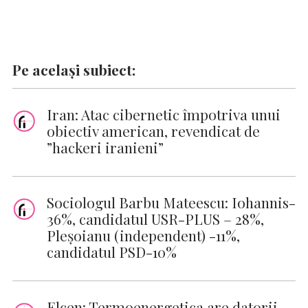
Pe același subiect:
Iran: Atac cibernetic împotriva unui
obiectiv american, revendicat de
”hackeri iranieni”
Sociologul Barbu Mateescu: Iohannis-
36%, candidatul USR-PLUS – 28%,
Pleşoianu (independent) -11%,
candidatul PSD-10%
Elcen: Termoenergetica are datorii