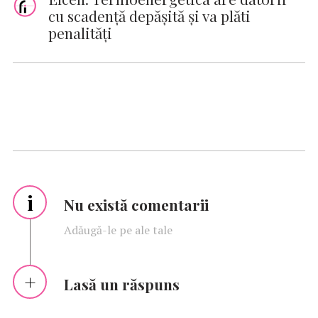
cu scadență depășită și va plăti
penalități
i
Nu există comentarii
Adăugă-le pe ale tale
Lasă un răspuns