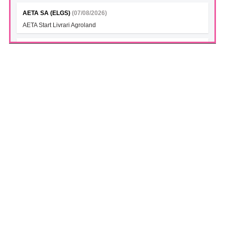
AETA SA (ELGS)
(07/08/2026)
AETA Start Livrari Agroland
INTERCAPITAL BET-TRN UCITS ETF (ICBETNETF)
(07/08/2026)
VAN la data 06.08.2026
INTERCAPITAL CROBEX10TR UCITS ETF (ICCROETF)
(07/08/2026)
VAN la data 06.08.2026