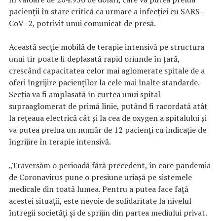
pacienții în stare critică ca urmare a infecției cu SARS–
CoV–2, potrivit unui comunicat de presă.
Această secție mobilă de terapie intensivă pe structura
unui tir poate fi deplasată rapid oriunde în țară,
crescând capacitatea celor mai aglomerate spitale de a
oferi îngrijire pacienților la cele mai înalte standarde.
Secția va fi amplasată în curtea unui spital
supraaglomerat de primă linie, putând fi racordată atât
la rețeaua electrică cât și la cea de oxygen a spitalului și
va putea prelua un număr de 12 pacienți cu indicație de
îngrijire în terapie intensivă.
„Traversăm o perioadă fără precedent, în care pandemia
de Coronavirus pune o presiune uriașă pe sistemele
medicale din toată lumea. Pentru a putea face față
acestei situații, este nevoie de solidaritate la nivelul
întregii societăți și de sprijin din partea mediului privat.