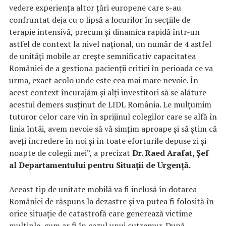
vedere experiența altor țări europene care s-au
confruntat deja cu o lipsă a locurilor în secțiile de
terapie intensivă, precum și dinamica rapidă într-un
astfel de context la nivel național, un număr de 4 astfel
de unități mobile ar crește semnificativ capacitatea
României de a gestiona pacienții critici în perioada ce va
urma, exact acolo unde este cea mai mare nevoie. În
acest context încurajăm și alți investitori să se alăture
acestui demers susținut de LIDL România. Le mulțumim
tuturor celor care vin în sprijinul colegilor care se alfă în
linia întâi, avem nevoie să vă simțim aproape și să știm că
aveți încredere în noi și în toate eforturile depuse zi și
noapte de colegii mei”, a precizat
Dr. Raed Arafat, Șef
al Departamentului pentru Situații de Urgență.
Aceast tip de unitate mobilă va fi inclusă în dotarea
României de răspuns la dezastre și va putea fi folosită în
orice situație de catastrofă care generează victime
multiple, cum ar fi în cazul unui cutremur. După