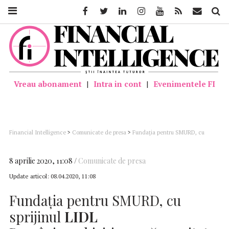
Facebook
Twitter
Linkedin
Instagram
Youtube
Feed
Mail
Căutar
Vreau abonament
|
Intra in cont
|
Evenimentele FI
Financial Intelligence
>
Comunicate de presa
>
Fundația pentru SMURD, cu
sprijinul LIDL România, achiziționează o unitate de terapie intensivă mobilă
8 aprilie 2020, 11:08
Comunicate de presa
Update articol:
08.04.2020, 11:08
Fundația pentru SMURD, cu
sprijinul
LIDL