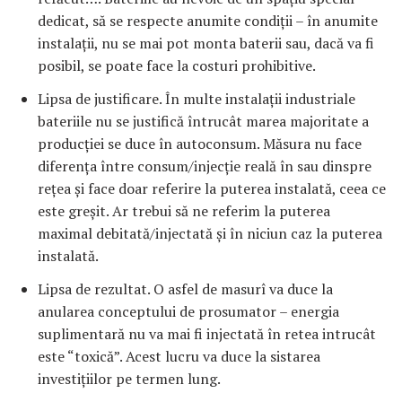
dedicat, să se respecte anumite condiții – în anumite
instalații, nu se mai pot monta baterii sau, dacă va fi
posibil, se poate face la costuri prohibitive.
Lipsa de justificare. În multe instalații industriale
bateriile nu se justifică întrucât marea majoritate a
producției se duce în autoconsum. Măsura nu face
diferența între consum/injecție reală în sau dinspre
rețea și face doar referire la puterea instalată, ceea ce
este greșit. Ar trebui să ne referim la puterea
maximal debitată/injectată și în niciun caz la puterea
instalată.
Lipsa de rezultat. O asfel de masurî va duce la
anularea conceptului de prosumator – energia
suplimentară nu va mai fi injectată în retea intrucât
este “toxică”. Acest lucru va duce la sistarea
investițiilor pe termen lung.