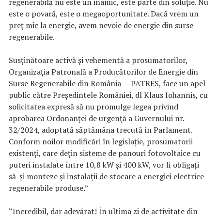
regenerabilă nu este un inamic, este parte din soluție. Nu
este o povară, este o megaoportunitate. Dacă vrem un
preț mic la energie, avem nevoie de energie din surse
regenerabile.
Susținătoare activă și vehementă a prosumatorilor,
Organizaţia Patronală a Producătorilor de Energie din
Surse Regenerabile din România – PATRES, face un apel
public către Președintele României, dl Klaus Iohannis, cu
solicitatea expresă să nu promulge legea privind
aprobarea Ordonanţei de urgenţă a Guvernului nr.
32/2024, adoptată săptămâna trecută în Parlament.
Conform noilor modificări în legislație, prosumatorii
existenți, care dețin sisteme de panouri fotovoltaice cu
puteri instalate între 10,8 kW și 400 kW, vor fi obligați
să-și monteze și instalații de stocare a energiei electrice
regenerabile produse.”
“Incredibil, dar adevărat! În ultima zi de activitate din