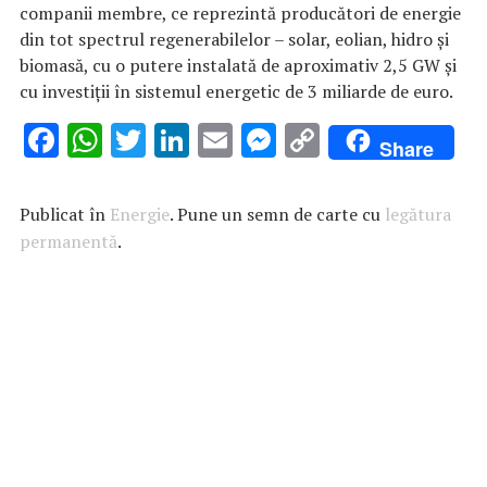
companii membre, ce reprezintă producători de energie
din tot spectrul regenerabilelor – solar, eolian, hidro şi
biomasă, cu o putere instalată de aproximativ 2,5 GW și
cu investiții în sistemul energetic de 3 miliarde de euro.
F
W
T
Li
E
M
C
Share
ac
h
w
n
m
es
o
e
at
it
k
ai
se
p
Publicat în
Energie
. Pune un semn de carte cu
legătura
b
s
te
e
l
n
y
permanentă
.
o
A
r
dI
g
Li
o
p
n
er
n
k
p
k