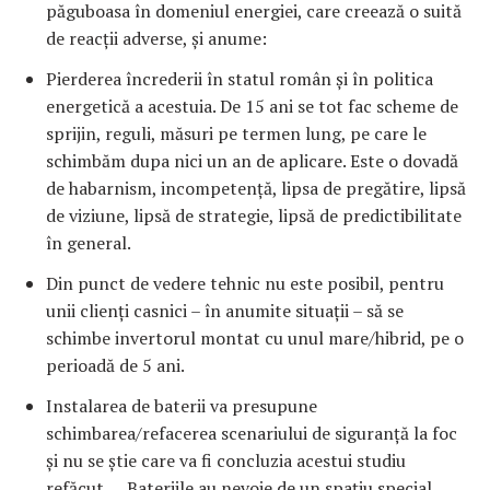
păguboasa în domeniul energiei, care creează o suită
de reacții adverse, și anume:
Pierderea încrederii în statul român și în politica
energetică a acestuia. De 15 ani se tot fac scheme de
sprijin, reguli, măsuri pe termen lung, pe care le
schimbăm dupa nici un an de aplicare. Este o dovadă
de habarnism, incompetență, lipsa de pregătire, lipsă
de viziune, lipsă de strategie, lipsă de predictibilitate
în general.
Din punct de vedere tehnic nu este posibil, pentru
unii clienți casnici – în anumite situații – să se
schimbe invertorul montat cu unul mare/hibrid, pe o
perioadă de 5 ani.
Instalarea de baterii va presupune
schimbarea/refacerea scenariului de siguranță la foc
și nu se știe care va fi concluzia acestui studiu
refăcut…. Bateriile au nevoie de un spațiu special