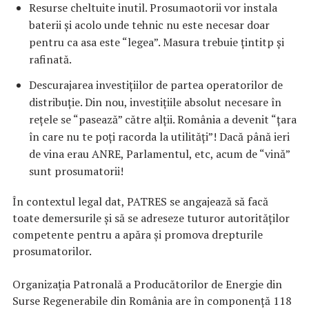
Resurse cheltuite inutil. Prosumaotorii vor instala
baterii și acolo unde tehnic nu este necesar doar
pentru ca asa este “legea”. Masura trebuie țintitp și
rafinată.
Descurajarea investițiilor de partea operatorilor de
distribuție. Din nou, investițiile absolut necesare în
rețele se “pasează” către alții. România a devenit “țara
în care nu te poți racorda la utilități”! Dacă până ieri
de vina erau ANRE, Parlamentul, etc, acum de “vină”
sunt prosumatorii!
În contextul legal dat, PATRES se angajează să facă
toate demersurile și să se adreseze tuturor autorităților
competente pentru a apăra și promova drepturile
prosumatorilor.
Organizaţia Patronală a Producătorilor de Energie din
Surse Regenerabile din România are în componenţă 118