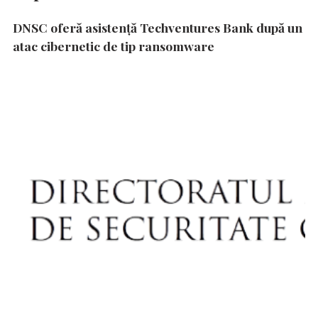
DNSC oferă asistență Techventures Bank după un
atac cibernetic de tip ransomware