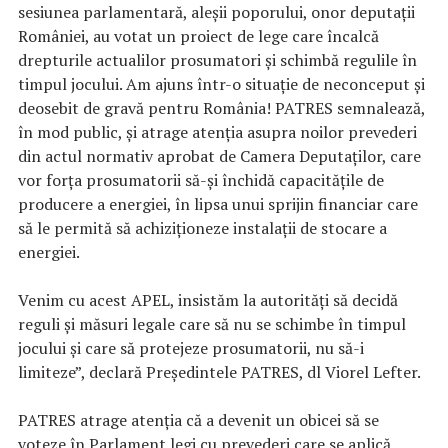
sesiunea parlamentară, aleșii poporului, onor deputații
României, au votat un proiect de lege care încalcă
drepturile actualilor prosumatori și schimbă regulile în
timpul jocului. Am ajuns într-o situație de neconceput și
deosebit de gravă pentru România! PATRES semnalează,
în mod public, și atrage atenția asupra noilor prevederi
din actul normativ aprobat de Camera Deputaților, care
vor forța prosumatorii să-și închidă capacitățile de
producere a energiei, în lipsa unui sprijin financiar care
să le permită să achiziționeze instalații de stocare a
energiei.
Venim cu acest APEL, insistăm la autorități să decidă
reguli și măsuri legale care să nu se schimbe în timpul
jocului și care să protejeze prosumatorii, nu să-i
limiteze”, declară Președintele PATRES, dl Viorel Lefter.
PATRES atrage atenția că a devenit un obicei să se
voteze în Parlament legi cu prevederi care se aplică