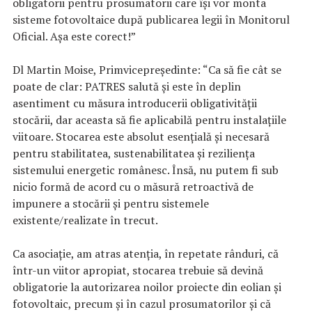
obligatorii pentru prosumatorii care își vor monta
sisteme fotovoltaice după publicarea legii în Monitorul
Oficial. Așa este corect!”
Dl Martin Moise, Primvicepreședinte: “Ca să fie cât se
poate de clar: PATRES salută și este în deplin
asentiment cu măsura introducerii obligativității
stocării, dar aceasta să fie aplicabilă pentru instalațiile
viitoare. Stocarea este absolut esențială și necesară
pentru stabilitatea, sustenabilitatea și reziliența
sistemului energetic românesc. Însă, nu putem fi sub
nicio formă de acord cu o măsură retroactivă de
impunere a stocării și pentru sistemele
existente/realizate în trecut.
Ca asociație, am atras atenția, în repetate rânduri, că
într-un viitor apropiat, stocarea trebuie să devină
obligatorie la autorizarea noilor proiecte din eolian și
fotovoltaic, precum și în cazul prosumatorilor și că