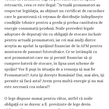
retroactiv, ceea ce este ilegal: “Actualii prosumatori au
respectat legislația, au obținut un certificat de racordare
care le garantează că rețeaua de distribuție îndeplinește
condițiile tehnice pentru a preda și prelua cantitatea de
energie consumată/produsă. Noile prevederi legale
adoptate de deputați vin cu obligații de stocare inclusiv
pentru actualii prosumatori, iar cei mai mulți dintre
aceștia au apelat la sprijinul financiar de la AFM pentru
montarea de panouri fotovoltaice. Ce se întâmplă cu
acei prosumatori care nu-și permit financiar să-și
cumpere baterii de stocare, în lipsa unei scheme de
sprijin? Vor fi puși în situația de a renunța să mai fie
Prosumatori!! Asta își dorește România? Dar, mai ales, își
permite să facă asta? Avem prea multă energie și nu mai
este necesară cea solara?!
O lege dispune numai pentru viitor, astfel că noile
obligații ce se doresc a fi prevăzute de lege devin