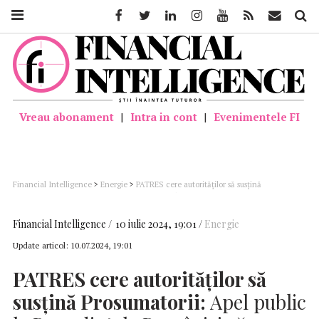
Facebook
Twitter
Linkedin
Instagram
Youtube
Feed
Mail
Căutar
Vreau abonament
|
Intra in cont
|
Evenimentele FI
Financial Intelligence
>
Energie
>
PATRES cere autorităților să susțină
Prosumatorii: Apel public la Președintele României să nu promulge legea adoptată
în Parlament ce vine cu obligații aplicabile retroactiv
Financial Intelligence
10 iulie 2024, 19:01
Energie
Update articol:
10.07.2024, 19:01
PATRES
cere autorităților să
susțină Prosumatorii:
Apel public