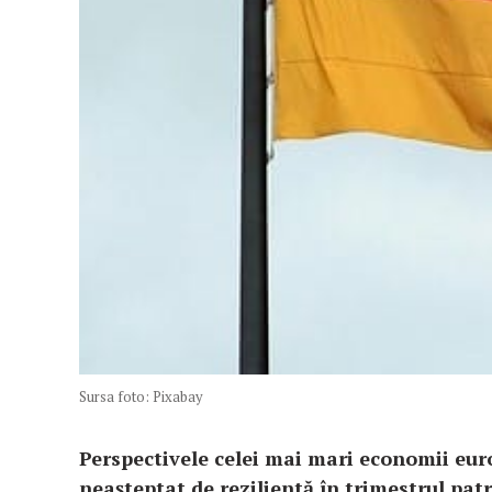
Sursa foto: Pixabay
Perspectivele celei mai mari economii eur
neaşteptat de rezilientă în trimestrul patru