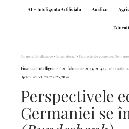
AI – Inteligenta Artificiala
Analize
Agri
Educați
Financial Intelligence
>
International
>
Perspectivele economiei Germanie
Financial Intelligence
20 februarie 2023, 20:42
Internation
Update articol:
20.02.2023, 20:42
Perspectivele 
Germaniei se î