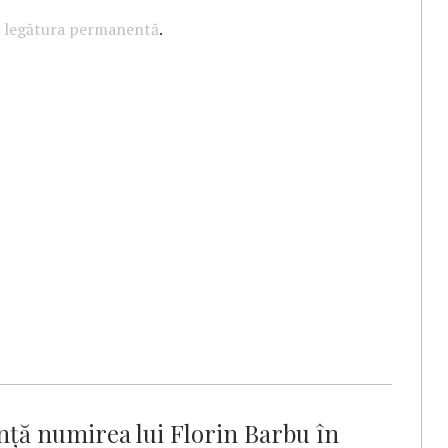
u
legătura permanentă
.
nță numirea lui Florin Barbu în