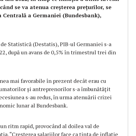
când se va atenua creşterea preţurilor, se
ca Centrală a Germaniei (Bundesbank),
de Statistică (Destatis), PIB-ul Germaniei s-a
22, după un avans de 0,5% în trimestrul trei din
ea mai favorabile în prezent decât erau cu
umatorilor şi antreprenorilor s-a îmbunătăţit
recesiunea s-au redus, în urma atenuării crizei
onomic lunar al Bundesbank.
r-un ritm rapid, provocând al doilea val de
ţia. “Creşterea salariilor face ca ţinta de inflaţie