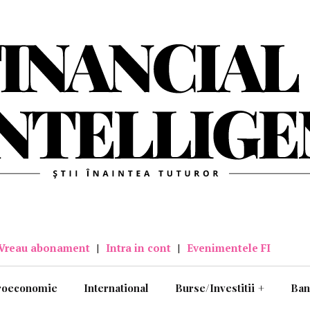
Vreau abonament
|
Intra in cont
|
Evenimentele FI
roeconomie
International
Burse/Investitii
+
Ban