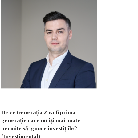
De ce Generația Z va fi prima
generație care nu își mai poate
permite să ignore investițiile?
(Investimental)