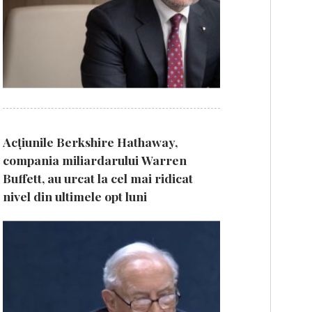
Acțiunile Berkshire Hathaway,
compania miliardarului Warren
Buffett, au urcat la cel mai ridicat
nivel din ultimele opt luni