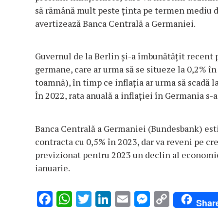
să rămână mult peste ţinta pe termen mediu d
avertizează Banca Centrală a Germaniei.
Guvernul de la Berlin şi-a îmbunătăţit recent
germane, care ar urma să se situeze la 0,2% în
toamnă), în timp ce inflaţia ar urma să scadă 
În 2022, rata anuală a inflaţiei în Germania s-a 
Banca Centrală a Germaniei (Bundesbank) esti
contracta cu 0,5% în 2023, dar va reveni pe cr
previzionat pentru 2023 un declin al economi
ianuarie.
F
W
T
Li
E
M
C
Shar
ac
h
w
n
m
es
o