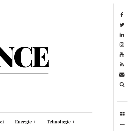
Facebook
Twitter
Linkedin
Instagram
Youtube
Feed
Mail
Căutare
ci
Energie
+
Tehnologie
+