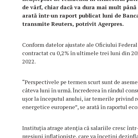
de vârf, chiar dacă va dura mai mult până 
arată într-un raport publicat luni de Ban
transmite Reuters, potrivit Agerpres.
Conform datelor ajustate ale Oficiului Federal 
contractat cu 0,2% în ultimele trei luni din 20
2022.
“Perspectivele pe termen scurt sunt de asemen
câteva luni în urmă. Încrederea în rândul cons
uşor la începutul anului, iar temerile privind 
energetice europene”, se arată în raportul ec
Instituţia atrage atenţia că salariile cresc înt
presiuni inflaţioniste, care va încetini dezinfla