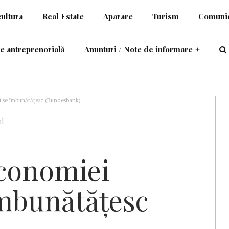
cultura
Real Estate
Aparare
Turism
Comunic
e antreprenorială
Anunturi / Note de informare
+
i se îmbunătăţesc (Bundesbank)
al
economiei
mbunătăţesc