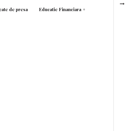
ate de presa
Educatie Financiara
+