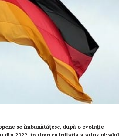
opene se îmbunătăţesc, după o evoluţie
 din 2022, în timp ce inflaţia a atins nivelul