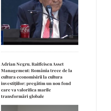
Adrian Negru, Raiffeisen Asset
Management: România trece de la
cultura economisirii la cultura
investițiilor; pregătim un nou fond
care va valorifica marile
transformări globale