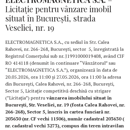
Licitație pentru vânzare imobil
situat în București, strada
Veseliei, nr. 19
ELECTROMAGNETICA S.A., cu sediul în Str. Calea
Rahovei, nr. 266-268, București, sector 5, înregistrată la
Registrul Comerțului sub nr. J1991000019408, având CIF
RO 414118 (denumit în continuare “Vânzătorul” sau
“ELECTROMAGNETICA S.A.”), organizează în data de
20.05.2026, ora 11:00 și 27.05.2026, ora 11:00 la adresa
din București, Calea Rahovei, nr. 266-268, București,
Sector 5, Licitație competitivă deschisă cu strigare
(”Licitația”) pentru
vânzarea
imobilului situat în
București, Str. Veseliei, nr. 19 (fosta Calea Rahovei, nr.
266-268), Sector 5, înscris în cartea funciară nr.
203630 (nr. CF vechi 11506), număr cadastral 203630 (
nr. cadastral vechi 3273), compus din teren intravilan