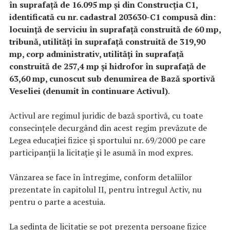
în suprafață de 16.095 mp și din Construcția C1,
identificată cu nr. cadastral 203630-C1 compusă din:
locuință de serviciu în suprafață construită de 60 mp,
tribună, utilități în suprafață construită de 319,90
mp, corp administrativ, utilități în suprafață
construită de 257,4 mp și hidrofor în suprafață de
63,60 mp, cunoscut sub denumirea de Bază sportivă
Veseliei (denumit în continuare Activul)
.
Activul are regimul juridic de bază sportivă, cu toate
consecințele decurgând din acest regim prevăzute de
Legea educaţiei fizice şi sportului nr. 69/2000 pe care
participanții la licitație și le asumă în mod expres.
Vânzarea se face în întregime, conform detaliilor
prezentate în capitolul II, pentru întregul Activ, nu
pentru o parte a acestuia.
La ședința de licitație se pot prezenta persoane fizice