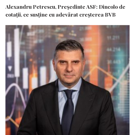
Alexandru Petrescu, Președinte ASF: Dincolo de
cotații, ce susține cu adevărat creșterea BVB