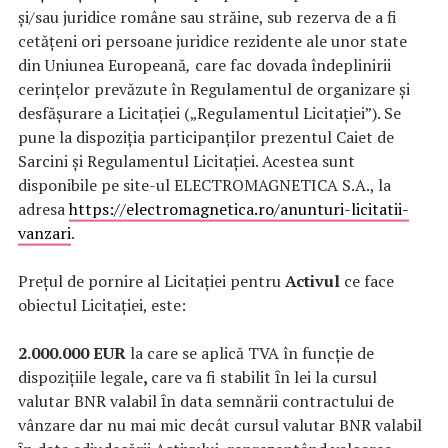
și/sau juridice române sau străine, sub rezerva de a fi
cetățeni ori persoane juridice rezidente ale unor state
din Uniunea Europeană
,
care fac dovada îndeplinirii
cerințelor prevăzute în Regulamentul de organizare și
desfășurare a Licitației („Regulamentul Licitației”). Se
pune la dispoziția participanților prezentul Caiet de
Sarcini și Regulamentul Licitației. Acestea sunt
disponibile pe site-ul ELECTROMAGNETICA S.A., la
adresa
https://electromagnetica.ro/anunturi-licitatii-
vanzari
.
Prețul de pornire al Licitației pentru
Activul
ce face
obiectul Licitației, este:
2.000.000 EUR
la care se aplică TVA în funcție de
dispozițiile legale
,
care va fi stabilit ȋn lei la cursul
valutar BNR valabil ȋn data semnării contractului de
vânzare dar nu mai mic decât cursul valutar BNR valabil