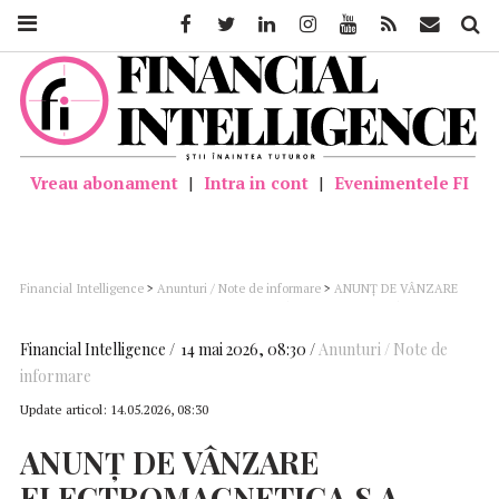
Facebook
Twitter
Linkedin
Instagram
Youtube
Feed
Mail
Căutar
Vreau abonament
|
Intra in cont
|
Evenimentele FI
Financial Intelligence
>
Anunturi / Note de informare
>
ANUNȚ DE VÂNZARE
ELECTROMAGNETICA S.A. – Licitație pentru vânzare imobil situat în București,
strada Veseliei, nr. 19
Financial Intelligence
14 mai 2026, 08:30
Anunturi / Note de
informare
Update articol:
14.05.2026, 08:30
ANUNȚ
DE
VÂNZARE
ELECTROMAGNETICA
S.A.
–