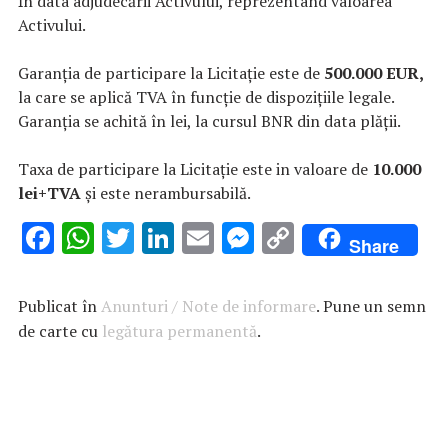
ȋn data adjudecării Activului, reprezentând valoarea
Activului.
Garanția de participare la Licitație este de
500.000 EUR,
la care se aplică TVA în funcție de dispozițiile legale.
Garanția se achită în lei, la cursul BNR din data plății.
Taxa de participare la Licitație este in valoare de
10.000
lei+TVA
și este nerambursabilă.
F
W
T
Li
E
M
C
Share
ac
h
w
n
m
es
o
e
at
it
k
ai
se
p
Publicat în
Anunturi / Note de informare
. Pune un semn
b
s
te
e
l
n
y
de carte cu
legătura permanentă
.
o
A
r
dI
g
Li
o
p
n
er
n
k
p
k