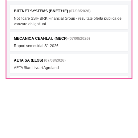
BITTNET SYSTEMS (BNET31E)
(07/08/2026)
Notificare SSIF BRK Financial Group - rezultate oferta publica de
vanzare obligatiuni
MECANICA CEAHLAU (MECF)
(07/08/2026)
Raport semestrial S1 2026
AETA SA (ELGS)
(07/08/2026)
AETA Start Livrari Agroland
INTERCAPITAL BET-TRN UCITS ETF (ICBETNETF)
(07/08/2026)
VAN la data 06.08.2026
INTERCAPITAL CROBEX10TR UCITS ETF (ICCROETF)
(07/08/2026)
VAN la data 06.08.2026