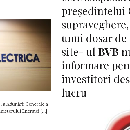
președintelui 
supraveghere,
unui dosar de 
site- ul
BVB
nu
informare pen
investitori de
lucru
i a Adunării Generale a
inisterului Energiei […]