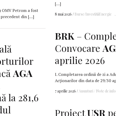
[…]
A) OMV Petrom a fost
8 mai 2026
Burse/Investitii
Energie
ă precedent din […]
BRK
– Comple
Convocare
AG
ală
aprilie 2026
rturilor
acă
AGA
I. Completarea ordinii de zi a A
Acționarilor din data de 29/30 ap
a
7 aprilie 2026
Anunturi / Note de inf
ă la 281,6
dul
Proiect
USR
pe