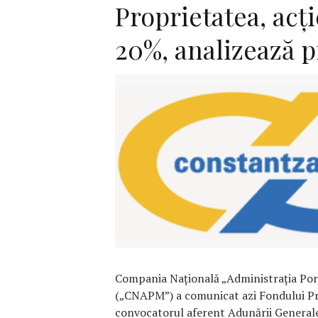
Proprietatea, acț
20%, analizează 
F
Compania Națională „Administrația Port
(„CNAPM”) a comunicat azi Fondului P
convocatorul aferent Adunării Generale