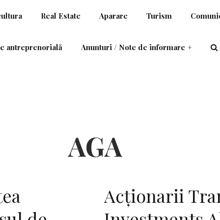
cultura
Real Estate
Aparare
Turism
Comunic
e antreprenorială
Anunturi / Note de informare
+
AGA
tea
Acționarii Tra
sul de
Investments A