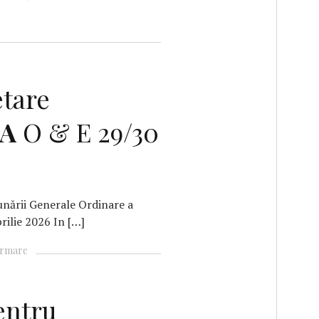
tare
A
O & E 29/30
dunării Generale Ordinare a
rilie 2026 In […]
ormare
ntru