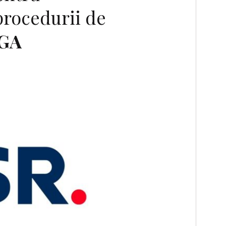
procedurii de
GA
F