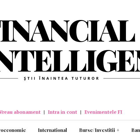
Vreau abonament
|
Intra in cont
|
Evenimentele FI
roeconomie
International
Burse/Investitii
+
Ban