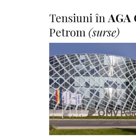
Tensiuni în
AGA
Petrom
(surse)
F