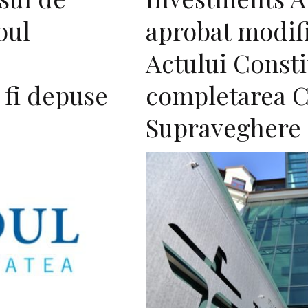
oul
aprobat modifi
Actului Constit
 fi depuse
completarea C
Supraveghere