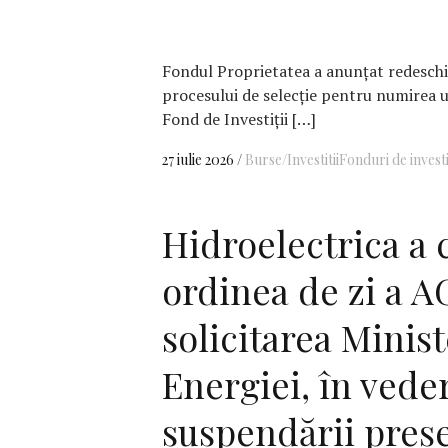
Fondul Proprietatea a anunțat redeschid
procesului de selecție pentru numirea 
Fond de Investiții […]
27 iulie 2026
Burse/Investitii
Fonduri de investi
Hidroelectrica a
ordinea de zi a A
solicitarea Minis
Energiei, în vede
suspendării preș