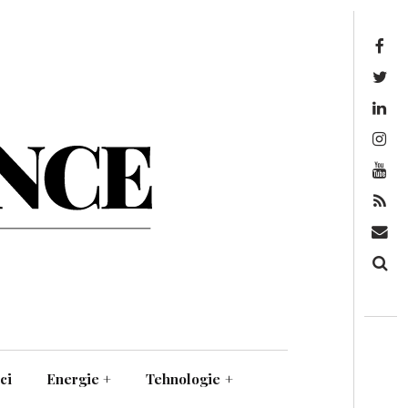
Facebook
Twitter
Linkedin
Instagram
Youtube
Feed
Mail
Căutare
ci
Energie
+
Tehnologie
+