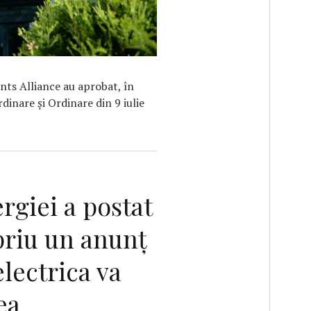
nts Alliance au aprobat, în
dinare și Ordinare din 9 iulie
rgiei a postat
priu un anunţ
lectrica va
ea