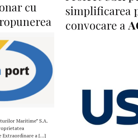
ionar cu
simplificarea 
propunerea
convocare a
A
urilor Maritime” S.A.
roprietatea
 Extraordinare a […]