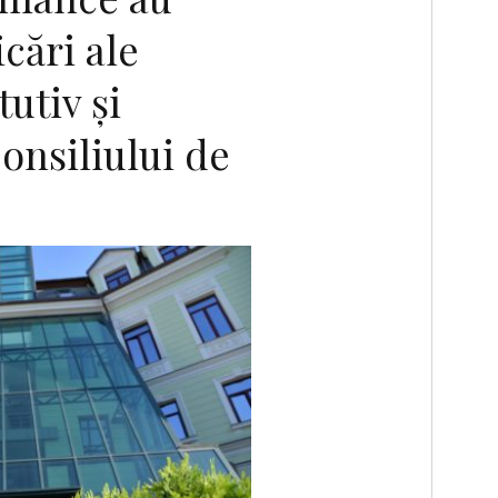
cări ale
utiv și
onsiliului de
F