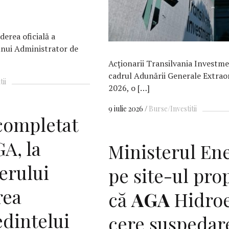
erea oficială a
unui Administrator de
Acționarii Transilvania Investme
cadrul Adunării Generale Extraor
tii
2026, o […]
9 iulie 2026
Burse/Investitii
 completat
GA, la
Ministerul Ene
terului
pe site-ul pro
rea
că
AGA
Hidroe
edintelui
cere suspedar