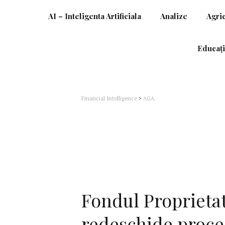
AI – Inteligenta Artificiala
Analize
Agri
Educați
Financial Intelligence
>
AGA
Fondul Proprieta
redeschide proce