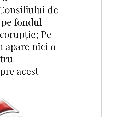
Consiliului de
 pe fondul
corupție; Pe
 apare nici o
tru
spre acest