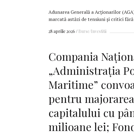
Adunarea Generală a Acționarilor (AG
marcată astăzi de tensiuni și critici făr
28 aprilie 2026
Burse/Investitii
Compania Națion
„Administrația Po
Maritime” convo
pentru majorare
capitalului cu pân
milioane lei; Fon