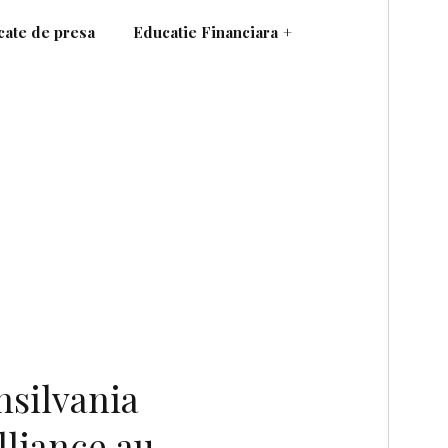
ate de presa
Educatie Financiara
+
nsilvania
lliance au