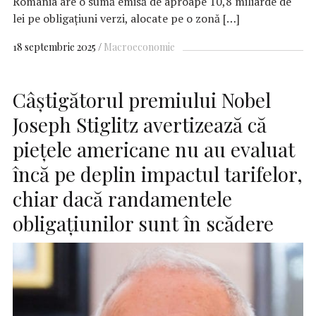
România are o sumă emisă de aproape 10,8 miliarde de
lei pe obligaţiuni verzi, alocate pe o zonă […]
18 septembrie 2025
Macroeconomie
Câștigătorul premiului Nobel
Joseph Stiglitz avertizează că
piețele americane nu au evaluat
încă pe deplin impactul tarifelor,
chiar dacă randamentele
obligațiunilor sunt în scădere