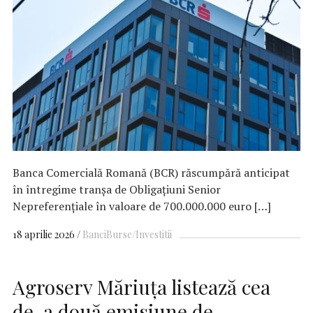
Banca Comercială Romană (BCR) răscumpără anticipat
în întregime tranșa de Obligațiuni Senior
Nepreferențiale în valoare de 700.000.000 euro […]
18 aprilie 2026
Banci
Burse/Investitii
Agroserv Măriuța listează cea
de-a două emisiune de