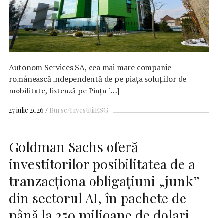
Autonom Services SA, cea mai mare companie
românească independentă de pe piața soluțiilor de
mobilitate, listează pe Piața […]
27 iulie 2026
Burse/Investitii
ESG
Goldman Sachs oferă
investitorilor posibilitatea de a
tranzacționa obligațiuni „junk”
din sectorul AI, în pachete de
până la 250 milioane de dolari