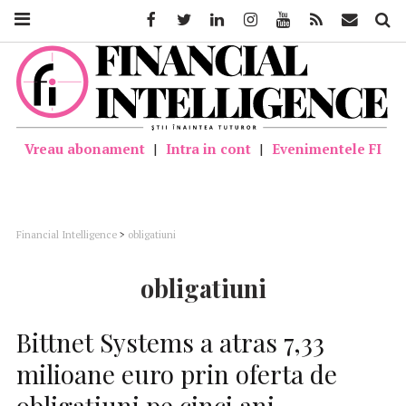
Facebook
Twitter
Linkedin
Instagram
Youtube
Feed
Mail
Căutar
Vreau abonament
|
Intra in cont
|
Evenimentele FI
Financial Intelligence
>
obligatiuni
obligatiuni
Bittnet Systems a atras 7,33
milioane euro prin oferta de
obligațiuni pe cinci ani